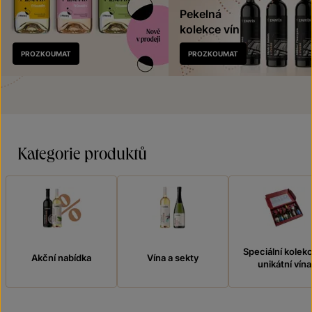
Pekelná
kolekce vín
Nově
PROZKOUMAT
PROZKOUMAT
v prodeji
Kategorie produktů
Speciální kolek
Akční nabídka
Vína a sekty
unikátní vína