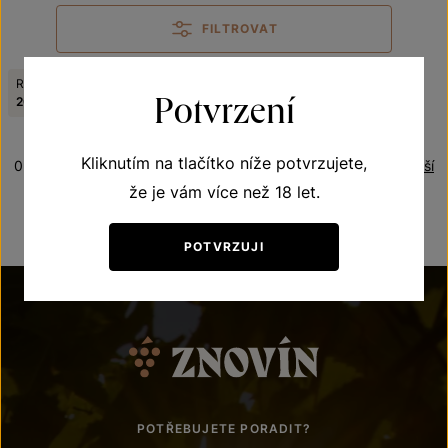
FILTROVAT
Ročník:
Odrůda:
Zrušit filtry
Potvrzení
2022
Kerner
Kliknutím na tlačítko níže potvrzujete,
0 produktů
Řazení:
Nejdražší
že je vám více než 18 let.
POTVRZUJI
POTŘEBUJETE PORADIT?