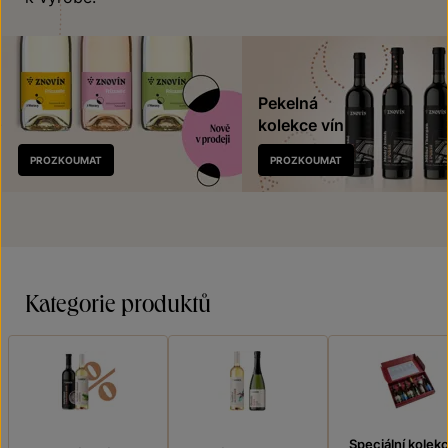
Pekelná
kolekce vín
Nově
PROZKOUMAT
PROZKOUMAT
v prodeji
Kategorie produktů
Speciální kolek