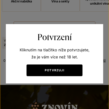
Akční nabídka
Vína a sekty
unikátní vína
FILTROVAT
Potvrzení
Výrobce:
Ročník:
Odrůda:
Zrušit filtry
Znovín Znojmo
2024
Neuburské
Kliknutím na tlačítko níže potvrzujete,
že je vám více než 18 let.
0 produktů
Řazení:
Nejlevnější
POTVRZUJI