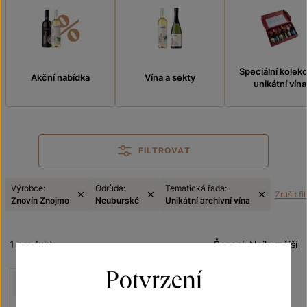
Speciální kolek
Akční nabídka
Vína a sekty
unikátní vína
FILTROVAT
Výrobce:
Odrůda:
Tematická řada:
Zrušit fil
Znovín Znojmo
Neuburské
Unikátní archivní vína
1 produkt
Řazení:
Nejlevnější
Potvrzení
NELZE ZASLAT
MESSENGEREM