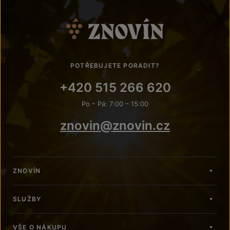
POTŘEBUJETE PORADIT?
+420 515 266 620
Po – Pá: 7:00 – 15:00
znovin@znovin.cz
ZNOVÍN
SLUŽBY
VŠE O NÁKUPU