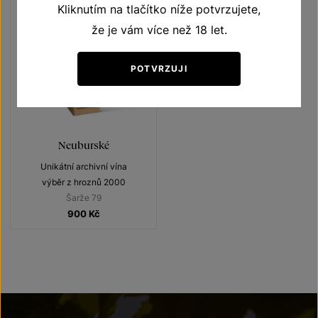
Kliknutím na tlačítko níže potvrzujete,
že je vám více než 18 let.
POTVRZUJI
Neuburské
Unikátní archivní vína
výběr z hroznů 2000
Šarže 79
900
Kč