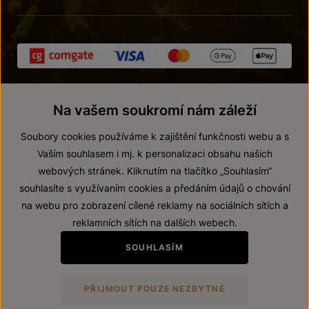
Na vašem soukromí nám záleží
Soubory cookies používáme k zajištění funkčnosti webu a s
Vaším souhlasem i mj. k personalizaci obsahu našich
webových stránek. Kliknutím na tlačítko „Souhlasím“
© 2026 ZNOVÍN ZNOJMO, a. s.
souhlasíte s využívaním cookies a předáním údajů o chování
Vnitřní oznamovací systém (whistleblowing)
na webu pro zobrazení cílené reklamy na sociálních sítích a
Prohlášení o přístupnosti
reklamních sítích na dalších webech.
Upravit nastavení
SOUHLASÍM
Zákaz prodeje alkoholických nápojů osobám mladším 18 let.
PŘIJMOUT POUZE NEZBYTNÉ
Vytvořil
webProgress