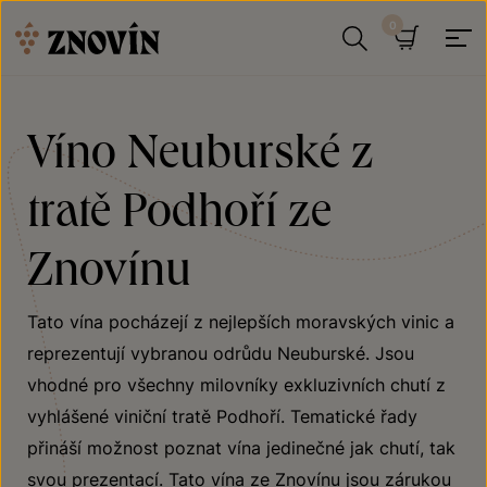
Přeskočit na obsah
Hledat
Košík
Víno Neuburské z
tratě Podhoří ze
Znovínu
Tato vína pocházejí z nejlepších moravských vinic a
reprezentují vybranou odrůdu Neuburské. Jsou
vhodné pro všechny milovníky exkluzivních chutí z
vyhlášené viniční tratě Podhoří. Tematické řady
přináší možnost poznat vína jedinečné jak chutí, tak
svou prezentací. Tato vína ze Znovínu jsou zárukou