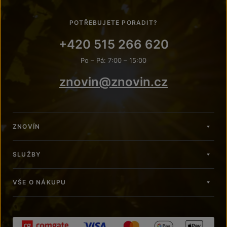
POTŘEBUJETE PORADIT?
+420 515 266 620
Po – Pá: 7:00 – 15:00
znovin@znovin.cz
ZNOVÍN
SLUŽBY
VŠE O NÁKUPU