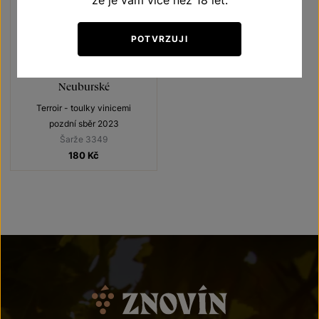
že je vám více než 18 let.
POTVRZUJI
Neuburské
Terroir - toulky vinicemi
pozdní sběr 2023
Šarže 3349
180
Kč