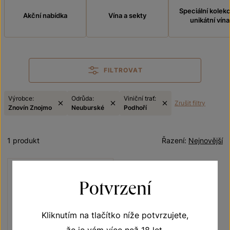
Speciální kolek
Akční nabídka
Vína a sekty
unikátní vína
FILTROVAT
Výrobce:
Odrůda:
Viniční trať:
Zrušit filtry
Znovín Znojmo
Neuburské
Podhoří
1 produkt
Řazení:
Nejnovější
Potvrzení
Kliknutím na tlačítko níže potvrzujete,