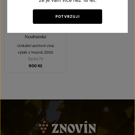
že je vám více než 18 let.
POTVRZUJI
Neuburské
Unikátní archivní vína
výběr z hroznů 2000
Šarže 79
900
Kč