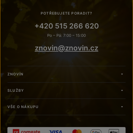
POTŘEBUJETE PORADIT?
+420 515 266 620
Po – Pá: 7:00 – 15:00
znovin@znovin.cz
ZNOVÍN
SLUŽBY
VŠE O NÁKUPU