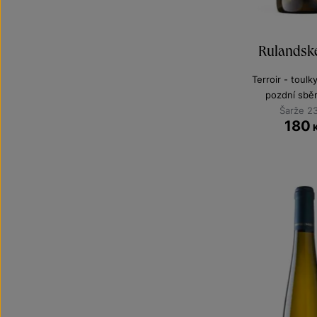
Rulandsk
Terroir - toulk
pozdní sbě
Šarže 2
180