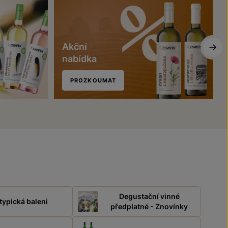
Akční
nabídka
PROZKOUMAT
Degustační vinné
typická baleni
předplatné - Znovínky