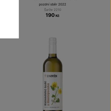
pozdní sběr 2022
Šarže 2210
190
Kč