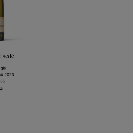
é šedé
gis
nů 2023
365
Kč