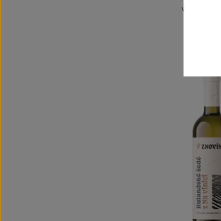
výběr z bobu
Šarže 3
180