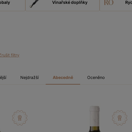
obaly
Vinařské doplňky
Ryc
Zrušit filtry
ější
Nejdražší
Abecedně
Oceněno