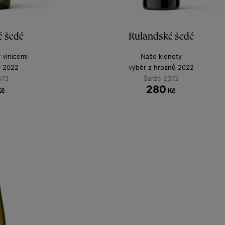
é šedé
Rulandské šedé
y vinicemi
Naše klenoty
r 2022
výběr z hroznů 2022
373
Šarže 2372
280
Kč
Kč