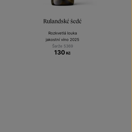
Rulandské šedé
Rozkvetlá louka
jakostní víno 2025
Šarže 5369
130
Kč