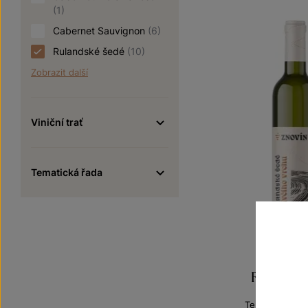
(1)
Cabernet Sauvignon
(6)
Rulandské šedé
(10)
Zobrazit další
Viniční trať
Tematická řada
Rulandsk
Terroir - toulk