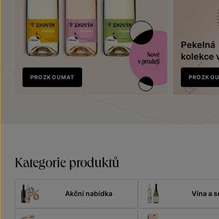
Pekelná
kolekce 
Nově
PROZKOUMAT
PROZKO
v prodeji
Kategorie produktů
Akční nabídka
Vína a s