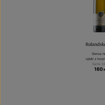
Rulandsk
Genus re
výběr z hroz
Šarže 3
160