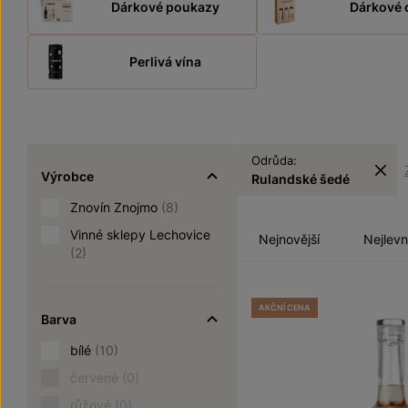
Dárkové poukazy
Dárkové 
Perlivá vína
Odrůda:
Výrobce
Rulandské šedé
Znovín Znojmo
(8)
Vinné sklepy Lechovice
Nejnovější
Nejlevn
(2)
AKČNÍ CENA
Barva
bílé
(10)
červené
(0)
růžové
(0)