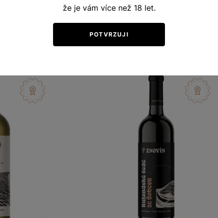
že je vám více než 18 let.
lí 2023
výběr z cibéb 2018
359
Šarže 8424
460
Kč
Kč
POTVRZUJI