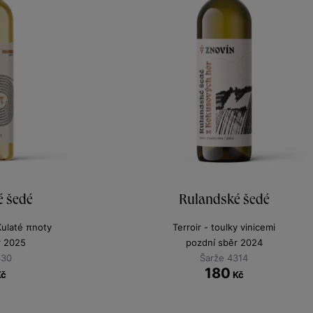
é šedé
Rulandské šedé
Kulaté πnoty
Terroir - toulky vinicemi
r 2025
pozdní sběr 2024
330
Šarže 4314
180
Kč
Kč