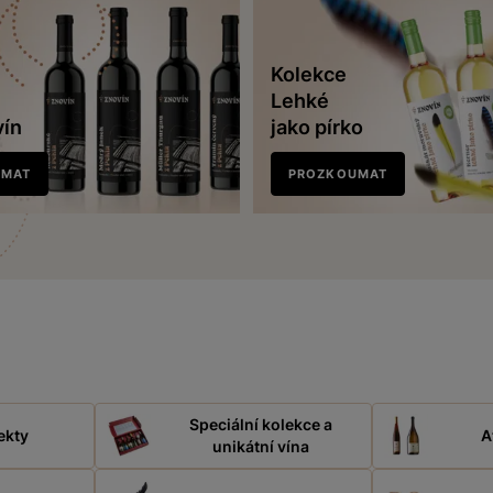
Kolekce
Lehké
vín
jako pírko
UMAT
PROZKOUMAT
Speciální kolekce a
ekty
A
unikátní vína