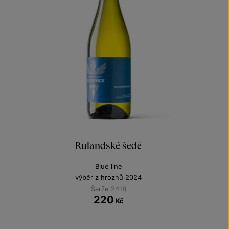
Rulandské šedé
Blue line
výběr z hroznů 2024
Šarže 2418
220
Kč