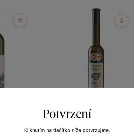
Potvrzení
é šedé
Rulandské šedé
Kliknutím na tlačítko níže potvrzujete,
y vinicemi
Naše klenoty