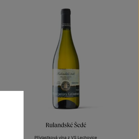
Rulandské Šedé
Přívlastková vína z VS Lechovice