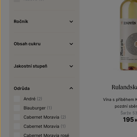
Ročník
Obsah cukru
Jakostní stupeň
Rulandsk
Odrůda
André
(2)
Vína s příběhem 
pozdní sbě
Blauburger
(1)
Šarže 5
Cabernet Moravia
(2)
195
Cabernet Moravia
(1)
Cabernet Moravia rosé