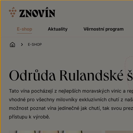
Přeskočit na obsah
E-shop
Aktuality
Věrnostní program
ÚVOD
E-SHOP
Odrůda Rulandské 
Tato vína pocházejí z nejlepších moravských vinic a r
vhodné pro všechny milovníky exkluzivních chutí z naši
možnost poznat vína jedinečné jak chutí, tak svou preze
přístupu k výrobě.