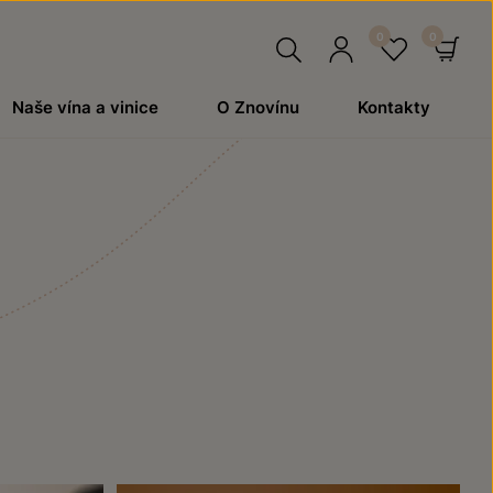
Hledat
Přihlásit
Oblíben
Ko
Naše vína a vinice
O Znovínu
Kontakty
se