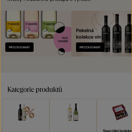
Pekelná
kolekce vín
Nově
PROZKOUMAT
PROZKOUMAT
v prodeji
Kategorie produktů
Speciální kolek