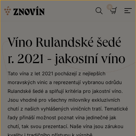
Přeskočit na obsah
Hledat
Košík
Víno Rulandské šedé
r. 2021 - jakostní víno
Tato vína z let 2021 pocházejí z nejlepších
moravských vinic a reprezentují vybranou odrůdu
Rulandské šedé a splňují kritéria pro jakostní víno.
Jsou vhodné pro všechny milovníky exkluzivních
chutí z našich vyhlášených viničních tratí. Tematické
řady přináší možnost poznat vína jedinečné jak
chutí, tak svou prezentací. Naše vína jsou zárukou
kvality i tradičního přístupu k výrobě.