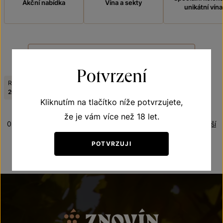
Akční nabídka
Vína a sekty
unikátní vína
FILTROVAT
Potvrzení
Ročník:
Jakostní stupeň:
Odrůda:
Zrušit filtry
2021
jakostní víno
Rulandské šedé
Kliknutím na tlačítko níže potvrzujete,
že je vám více než 18 let.
0 produktů
Řazení:
Nejnovější
POTVRZUJI