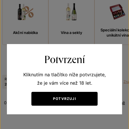
Speciální kolek
Akční nabídka
Vína a sekty
unikátní vína
Potvrzení
FILTROVAT
Kliknutím na tlačítko níže potvrzujete,
Ročník:
Odrůda:
Tematická řada:
Zruš
že je vám více než 18 let.
2023
Rulandské šedé
Zemská vína z VS Lechovice
POTVRZUJI
0 produktů
Řazení:
Abecedně