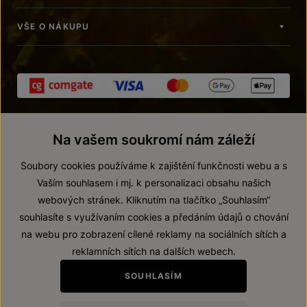
VŠE O NÁKUPU
Na vašem soukromí nám záleží
Soubory cookies používáme k zajištění funkčnosti webu a s
Vaším souhlasem i mj. k personalizaci obsahu našich
webových stránek. Kliknutím na tlačítko „Souhlasím“
© 2026 ZNOVÍN ZNOJMO, a. s.
souhlasíte s využívaním cookies a předáním údajů o chování
Vnitřní oznamovací systém (whistleblowing)
na webu pro zobrazení cílené reklamy na sociálních sítích a
Prohlášení o přístupnosti
reklamních sítích na dalších webech.
Upravit nastavení
SOUHLASÍM
Zákaz prodeje alkoholických nápojů osobám mladším 18 let.