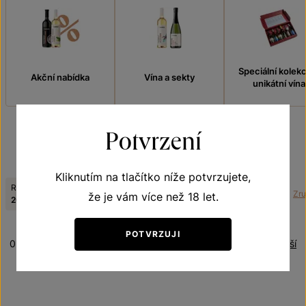
Speciální kolek
Akční nabídka
Vína a sekty
unikátní vína
Potvrzení
FILTROVAT
Kliknutím na tlačítko níže potvrzujete,
Ročník:
Odrůda:
Tematická řada:
Zruš
že je vám více než 18 let.
2023
Rulandské šedé
Zemská vína z VS Lechovice
POTVRZUJI
0 produktů
Řazení:
Nejlevnější