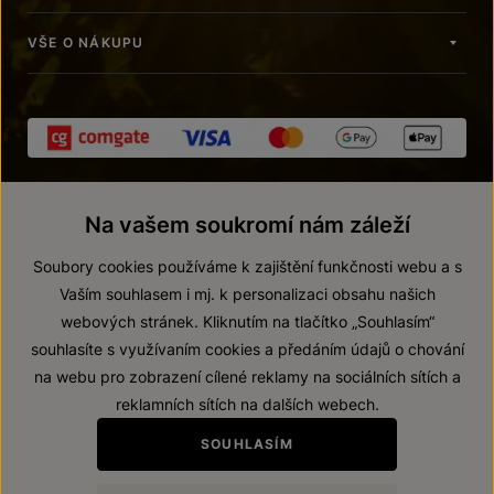
VŠE O NÁKUPU
Na vašem soukromí nám záleží
Soubory cookies používáme k zajištění funkčnosti webu a s
Vaším souhlasem i mj. k personalizaci obsahu našich
webových stránek. Kliknutím na tlačítko „Souhlasím“
© 2026 ZNOVÍN ZNOJMO, a. s.
souhlasíte s využívaním cookies a předáním údajů o chování
Vnitřní oznamovací systém (whistleblowing)
na webu pro zobrazení cílené reklamy na sociálních sítích a
Prohlášení o přístupnosti
reklamních sítích na dalších webech.
Upravit nastavení
SOUHLASÍM
Zákaz prodeje alkoholických nápojů osobám mladším 18 let.