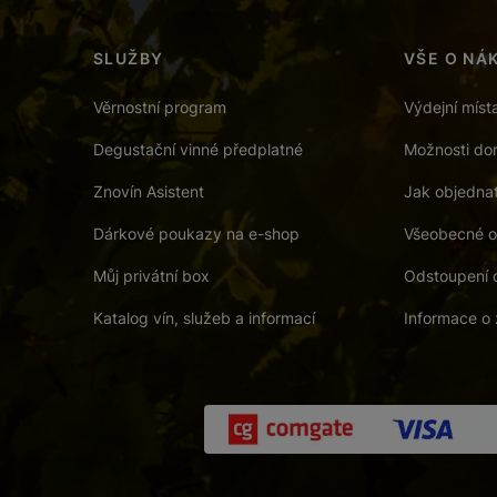
SLUŽBY
VŠE O NÁ
Věrnostní program
Výdejní míst
Degustační vinné předplatné
Možnosti dor
Znovín Asistent
Jak objedna
Dárkové poukazy na e-shop
Všeobecné o
Můj privátní box
Odstoupení 
Katalog vín, služeb a informací
Informace o 