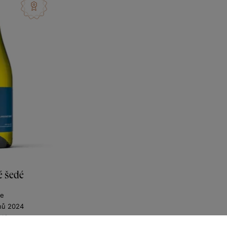
é šedé
ne
nů 2024
418