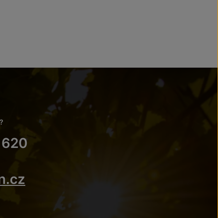
?
 620
n.cz