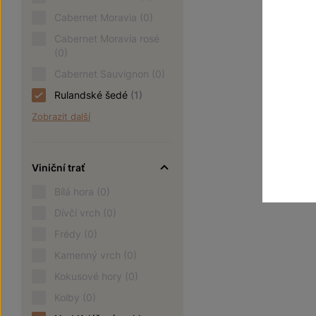
220
Cabernet Moravia
(0)
Cabernet Moravia rosé
(0)
Cabernet Sauvignon
(0)
Rulandské šedé
(1)
Zobrazit další
Viniční trať
Bílá hora
(0)
Dívčí vrch
(0)
Frédy
(0)
Kamenný vrch
(0)
Kokusové hory
(0)
Kolby
(0)