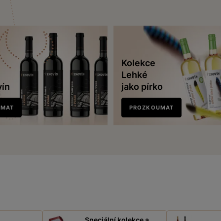
Kolekce
Lehké
vín
jako pírko
UMAT
PROZKOUMAT
Speciální kolekce a