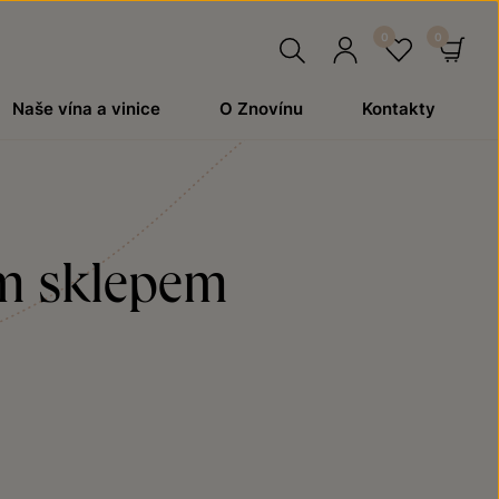
Hledat
Přihlásit
Oblíben
Ko
Naše vína a vinice
O Znovínu
Kontakty
se
ým sklepem