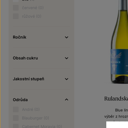
červené
(0)
růžové
(0)
Ročník
Obsah cukru
Jakostní stupeň
Rulandsk
Odrůda
André
(0)
Blue li
výběr z hroz
Blauburger
(0)
Šarže 2
Cabernet Moravia
(0)