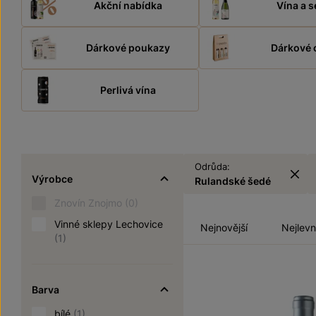
Akční nabídka
Vína a s
Dárkové poukazy
Dárkové 
Perlivá vína
Odrůda:
Výrobce
Rulandské šedé
Znovín Znojmo
(0)
Vinné sklepy Lechovice
Nejnovější
Nejlevn
(1)
Barva
bílé
(1)