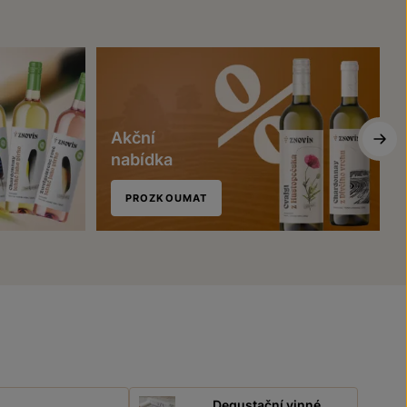
Akční
nabídka
PROZKOUMAT
Degustační vinné