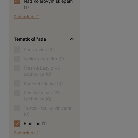
Nad Kolářovým sklepem
(1)
Zobrazit další
Tematická řada
Perlivá vína
(0)
Lehké jako pírko
(0)
Fresh & Easy z VS
Lechovice
(0)
Rozkvetlá louka
(0)
Zemská vína z VS
Lechovice
(0)
Terroir - toulky vinicemi
(0)
Blue line
(1)
Zobrazit další