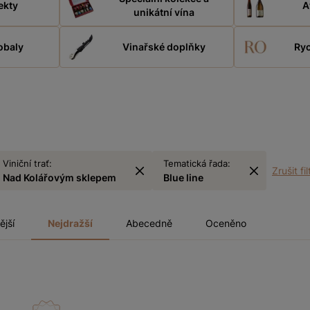
ekty
A
unikátní vína
obaly
Vinařské doplňky
Ryc
Viniční trať:
Tematická řada:
Zrušit fil
Nad Kolářovým sklepem
Blue line
ější
Nejdražší
Abecedně
Oceněno