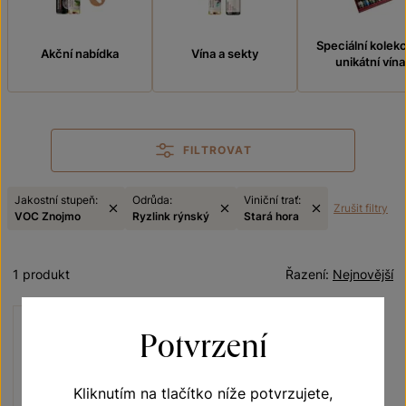
Speciální kolek
Akční nabídka
Vína a sekty
unikátní vína
FILTROVAT
Jakostní stupeň:
Odrůda:
Viniční trať:
Zrušit filtry
VOC Znojmo
Ryzlink rýnský
Stará hora
1 produkt
Řazení:
Nejnovější
Potvrzení
Kliknutím na tlačítko níže potvrzujete,