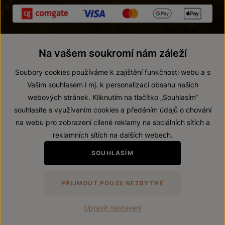
Na vašem soukromí nám záleží
Soubory cookies používáme k zajištění funkčnosti webu a s
Vaším souhlasem i mj. k personalizaci obsahu našich
webových stránek. Kliknutím na tlačítko „Souhlasím“
© 2026 ZNOVÍN ZNOJMO, a. s.
souhlasíte s využívaním cookies a předáním údajů o chování
Vnitřní oznamovací systém (whistleblowing)
na webu pro zobrazení cílené reklamy na sociálních sítích a
Prohlášení o přístupnosti
reklamních sítích na dalších webech.
Upravit nastavení
SOUHLASÍM
Zákaz prodeje alkoholických nápojů osobám mladším 18 let.
PŘIJMOUT POUZE NEZBYTNÉ
Vytvořil
webProgress
Upravit nastavení