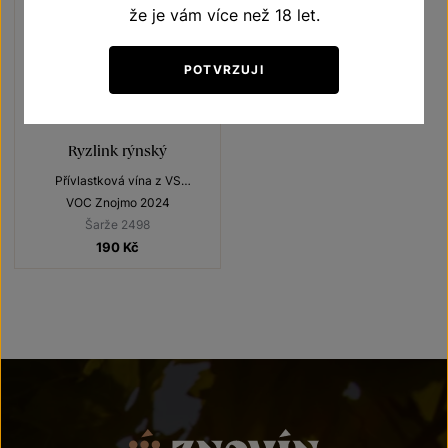
že je vám více než 18 let.
POTVRZUJI
Ryzlink rýnský
Přívlastková vína z VS
Lechovice
VOC Znojmo 2024
Šarže 2498
190
Kč