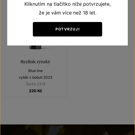
Kliknutím na tlačítko níže potvrzujete,
že je vám více než 18 let.
POTVRZUJI
Ryzlink rýnský
Blue line
výběr z bobulí 2023
Šarže 2318
220
Kč