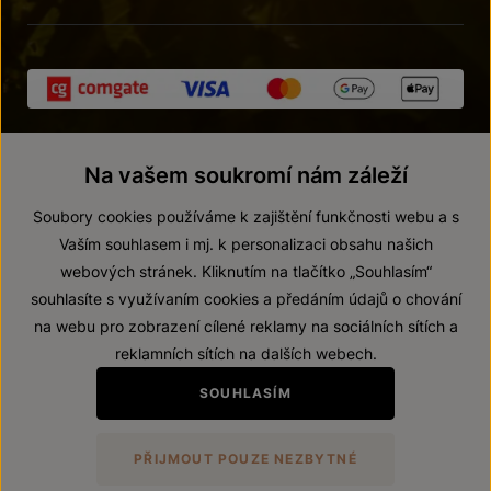
Na vašem soukromí nám záleží
Soubory cookies používáme k zajištění funkčnosti webu a s
Vaším souhlasem i mj. k personalizaci obsahu našich
webových stránek. Kliknutím na tlačítko „Souhlasím“
© 2026 ZNOVÍN ZNOJMO, a. s.
souhlasíte s využívaním cookies a předáním údajů o chování
Vnitřní oznamovací systém (whistleblowing)
na webu pro zobrazení cílené reklamy na sociálních sítích a
Prohlášení o přístupnosti
reklamních sítích na dalších webech.
Upravit nastavení
SOUHLASÍM
Zákaz prodeje alkoholických nápojů osobám mladším 18 let.
PŘIJMOUT POUZE NEZBYTNÉ
Vytvořil
webProgress