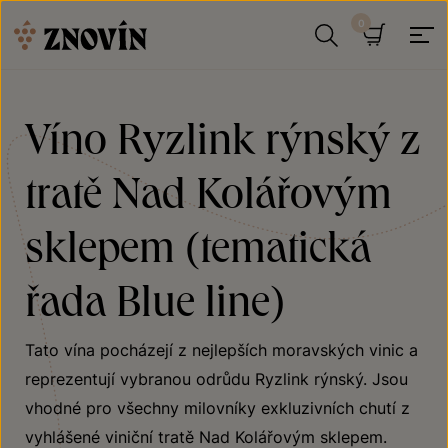
Přeskočit na obsah
Hledat
Košík
Víno Ryzlink rýnský z
tratě Nad Kolářovým
sklepem (tematická
řada Blue line)
Tato vína pocházejí z nejlepších moravských vinic a
reprezentují vybranou odrůdu Ryzlink rýnský. Jsou
vhodné pro všechny milovníky exkluzivních chutí z
vyhlášené viniční tratě Nad Kolářovým sklepem.