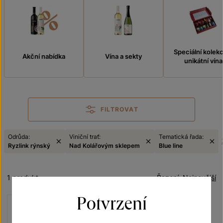
Speciální kolek
Akční nabídka
Vína a sekty
unikátní vína
FILTROVAT
Odrůda:
Viniční trať:
Tematická řada:
Ryzlink rýnský
Nad Kolářovým sklepem
Blue line
1 produkt
Řazení:
Nejnovější
Potvrzení