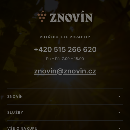
POTŘEBUJETE PORADIT?
+420 515 266 620
Po – Pá: 7:00 – 15:00
znovin@znovin.cz
ZNOVÍN
SLUŽBY
VŠE O NÁKUPU