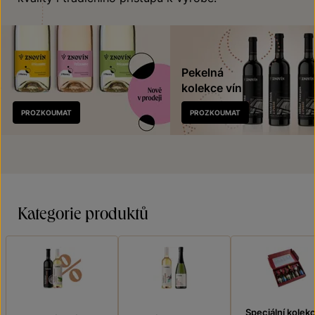
Pekelná
kolekce vín
Nově
PROZKOUMAT
PROZKOUMAT
v prodeji
Kategorie produktů
Speciální kolek