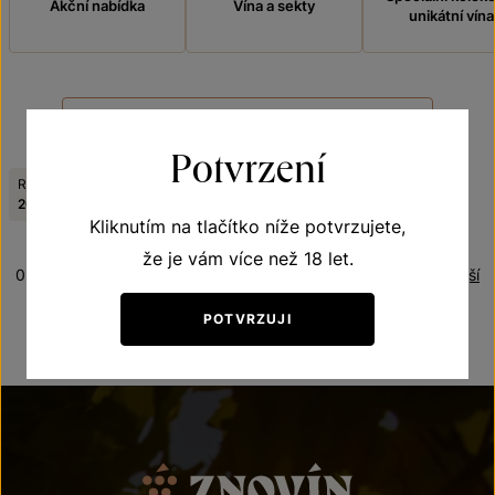
Akční nabídka
Vína a sekty
unikátní vína
FILTROVAT
Potvrzení
Ročník:
Jakostní stupeň:
Odrůda:
Zrušit filtry
2021
jakostní víno
Ryzlink vlašský
Kliknutím na tlačítko níže potvrzujete,
že je vám více než 18 let.
0 produktů
Řazení:
Nejnovější
POTVRZUJI