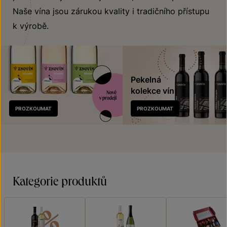
Naše vína jsou zárukou kvality i tradičního přístupu
k výrobě.
Pekelná
kolekce vín
Nově
PROZKOUMAT
PROZKOUMAT
v prodeji
Kategorie produktů