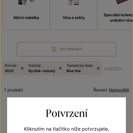
Speciální kolek
Akční nabídka
Vína a sekty
unikátní vína
FILTROVAT
Ročník:
Odrůda:
Tematická řada:
Zrušit filtry
2023
Ryzlink vlašský
Blue line
1 produkt
Řazení:
Nejnovější
Potvrzení
Kliknutím na tlačítko níže potvrzujete,