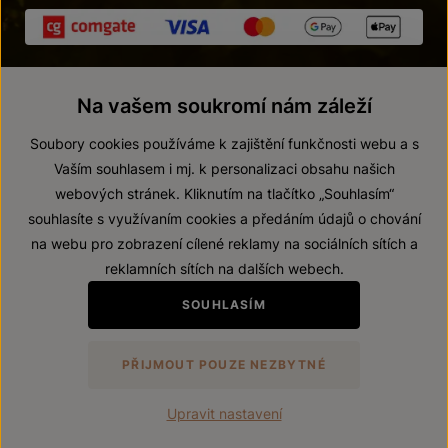
Na vašem soukromí nám záleží
Soubory cookies používáme k zajištění funkčnosti webu a s
Vaším souhlasem i mj. k personalizaci obsahu našich
webových stránek. Kliknutím na tlačítko „Souhlasím“
© 2026 ZNOVÍN ZNOJMO, a. s.
souhlasíte s využívaním cookies a předáním údajů o chování
Vnitřní oznamovací systém (whistleblowing)
na webu pro zobrazení cílené reklamy na sociálních sítích a
Prohlášení o přístupnosti
reklamních sítích na dalších webech.
Upravit nastavení
SOUHLASÍM
Zákaz prodeje alkoholických nápojů osobám mladším 18 let.
PŘIJMOUT POUZE NEZBYTNÉ
Vytvořil
webProgress
Upravit nastavení