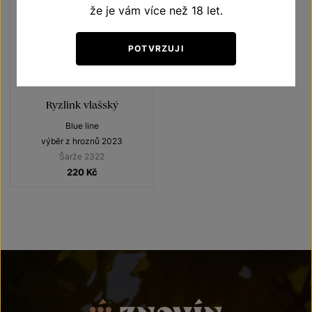
že je vám více než 18 let.
POTVRZUJI
Ryzlink vlašský
Blue line
výběr z hroznů 2023
Šarže 2322
220
Kč