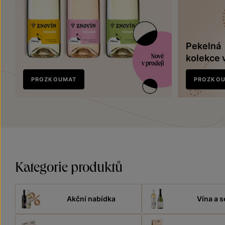
Pekelná
kolekce 
Nově
PROZKOUMAT
PROZKO
v prodeji
Kategorie produktů
Akční nabídka
Vína a s