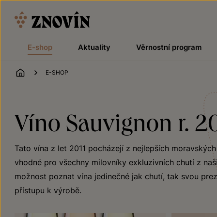
Přeskočit na obsah
E-shop
Aktuality
Věrnostní program
ÚVOD
E-SHOP
Víno Sauvignon r. 20
Tato vína z let 2011 pocházejí z nejlepších moravskýc
vhodné pro všechny milovníky exkluzivních chutí z naši
možnost poznat vína jedinečné jak chutí, tak svou preze
přístupu k výrobě.