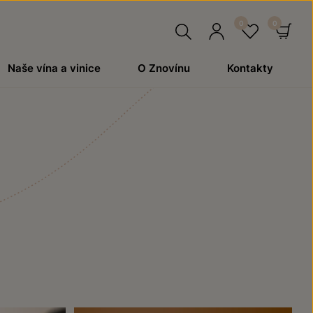
Hledat
Přihlásit
Oblíben
Ko
Naše vína a vinice
O Znovínu
Kontakty
se