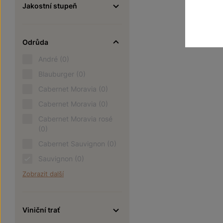
Jakostní stupeň
Odrůda
André
(0)
Blauburger
(0)
Cabernet Moravia
(0)
Cabernet Moravia
(0)
Cabernet Moravia rosé
(0)
Cabernet Sauvignon
(0)
Sauvignon
(0)
Zobrazit další
Viniční trať