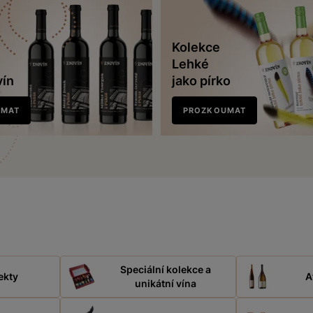
Kolekce
Lehké
vín
jako pírko
UMAT
PROZKOUMAT
Speciální kolekce a
ekty
A
unikátní vína