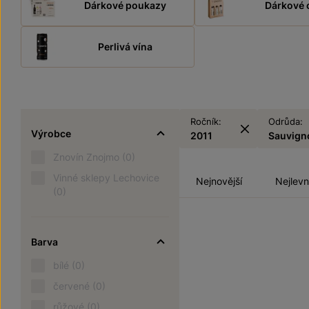
Dárkové poukazy
Dárkové 
Perlivá vína
Ročník:
Odrůda:
Výrobce
2011
Sauvign
Znovín Znojmo
(0)
Vinné sklepy Lechovice
Nejnovější
Nejlevn
(0)
Barva
bílé
(0)
červené
(0)
růžové
(0)