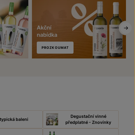
Akční
nabídka
PROZKOUMAT
Degustační vinné
typická baleni
předplatné - Znovínky