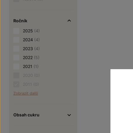
Ročník
2025
(4)
2024
(4)
2023
(4)
2022
(5)
2021
(1)
2020
(0)
2011
(0)
Zobrazit další
Obsah cukru