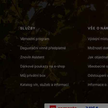
SLUŽBY
VŠE O NÁ
Věrnostní program
Výdejní míst
Degustační vinné předplatné
Možnosti dor
Znovín Asistent
Jak objedna
Dárkové poukazy na e-shop
Všeobecné o
Můj privátní box
Odstoupení 
Katalog vín, služeb a informací
Informace o 