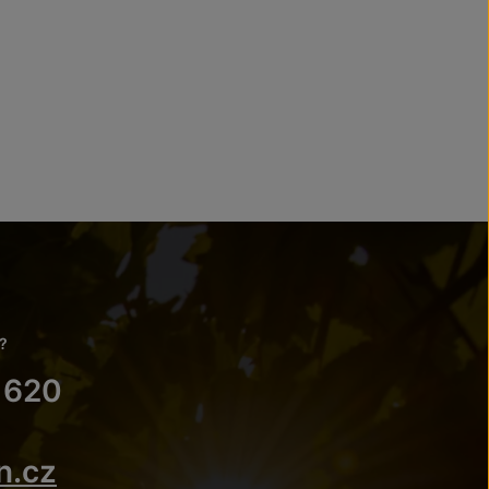
?
 620
n.cz