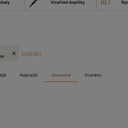
obaly
Vinařské doplňky
Ryc
Zrušit filtry
on
ější
Nejdražší
Abecedně
Oceněno