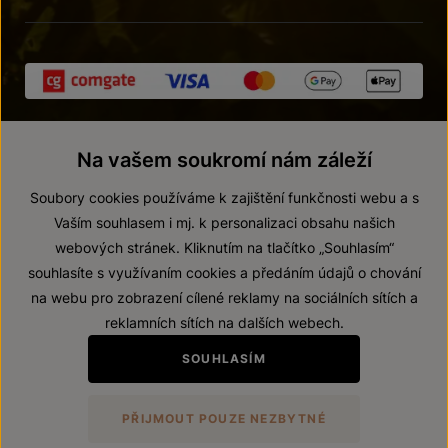
Na vašem soukromí nám záleží
Soubory cookies používáme k zajištění funkčnosti webu a s
Vaším souhlasem i mj. k personalizaci obsahu našich
webových stránek. Kliknutím na tlačítko „Souhlasím“
© 2026 ZNOVÍN ZNOJMO, a. s.
souhlasíte s využívaním cookies a předáním údajů o chování
Vnitřní oznamovací systém (whistleblowing)
na webu pro zobrazení cílené reklamy na sociálních sítích a
Prohlášení o přístupnosti
reklamních sítích na dalších webech.
Upravit nastavení
SOUHLASÍM
Zákaz prodeje alkoholických nápojů osobám mladším 18 let.
PŘIJMOUT POUZE NEZBYTNÉ
Vytvořil
webProgress