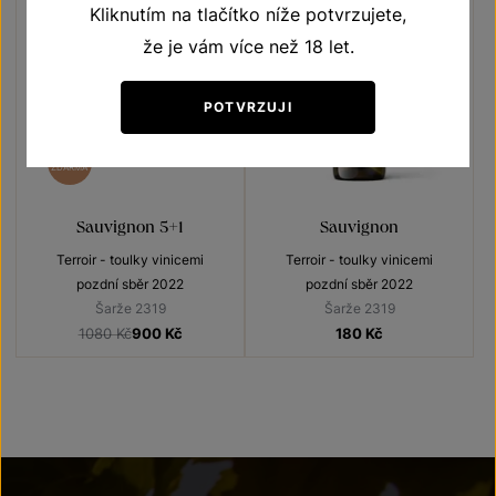
Kliknutím na tlačítko níže potvrzujete,
že je vám více než 18 let.
POTVRZUJI
5+1
ZDARMA
Sauvignon 5+1
Sauvignon
Terroir - toulky vinicemi
Terroir - toulky vinicemi
pozdní sběr 2022
pozdní sběr 2022
Šarže 2319
Šarže 2319
1080 Kč
900
Kč
180
Kč