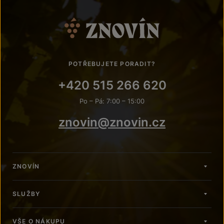
POTŘEBUJETE PORADIT?
+420 515 266 620
Po – Pá: 7:00 – 15:00
znovin@znovin.cz
ZNOVÍN
SLUŽBY
VŠE O NÁKUPU