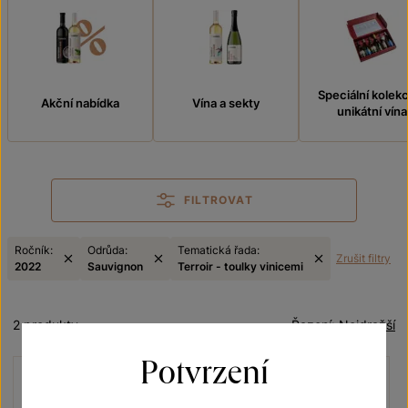
Speciální kolek
Akční nabídka
Vína a sekty
unikátní vína
FILTROVAT
Ročník:
Odrůda:
Tematická řada:
Zrušit filtry
2022
Sauvignon
Terroir - toulky vinicemi
2 produkty
Řazení:
Nejdražší
Potvrzení