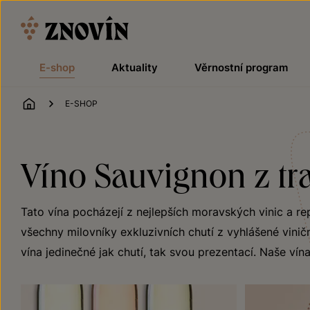
Přeskočit na obsah
E-shop
Aktuality
Věrnostní program
ÚVOD
E-SHOP
Víno Sauvignon z tra
Tato vína pocházejí z nejlepších moravských vinic a 
všechny milovníky exkluzivních chutí z vyhlášené vinič
vína jedinečné jak chutí, tak svou prezentací. Naše vína