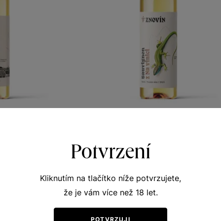
non
Sauvignon
Potvrzení
drav ze Znojma
Vína s příběhem Ještěrka zelená
r 2022
pozdní sběr 2025
367
Šarže 5321
180
Kliknutím na tlačítko níže potvrzujete,
Kč
Kč
že je vám více než 18 let.
POTVRZUJI