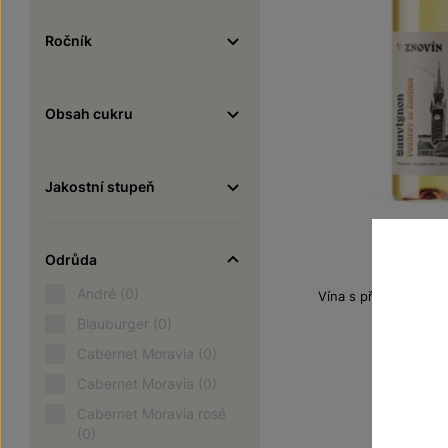
Ročník
Obsah cukru
Jakostní stupeň
Sauvig
Odrůda
André
(0)
Vína s příběhem Poz
pozdní sbě
Blauburger
(0)
Šarže 2
Cabernet Moravia
(0)
195
Cabernet Moravia
(0)
Cabernet Moravia rosé
(0)