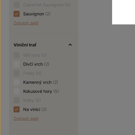
Cabernet Sauvignon
(0)
Sauvignon
(2)
Zobrazit další
Viniční trať
Bílá hora
(0)
Dívčí vrch
(2)
Frédy
(0)
Kamenný vrch
(2)
Kokusové hory
(5)
Kolby
(0)
Na vinici
(2)
Zobrazit další