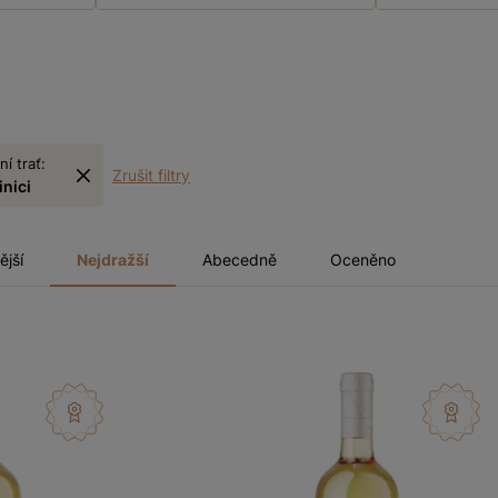
ní trať:
Zrušit filtry
inici
ější
Nejdražší
Abecedně
Oceněno