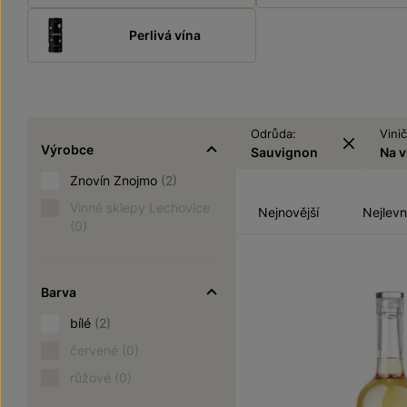
Perlivá vína
Odrůda:
Vinič
Výrobce
Sauvignon
Na v
Znovín Znojmo
(2)
Vinné sklepy Lechovice
Nejnovější
Nejlevn
(0)
Barva
bílé
(2)
červené
(0)
růžové
(0)