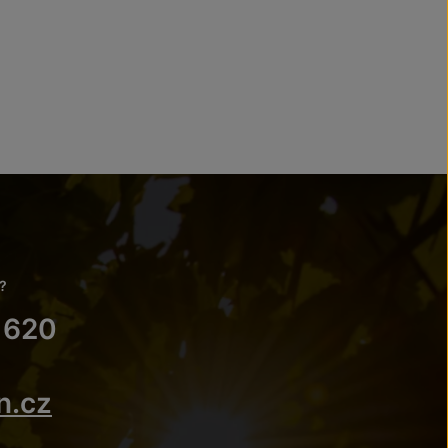
?
 620
n.cz