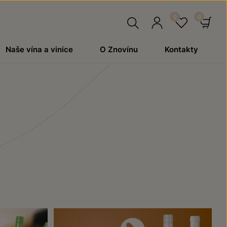
Hledat
Přihlásit
Oblíben
Ko
Naše vína a vinice
O Znovínu
Kontakty
se