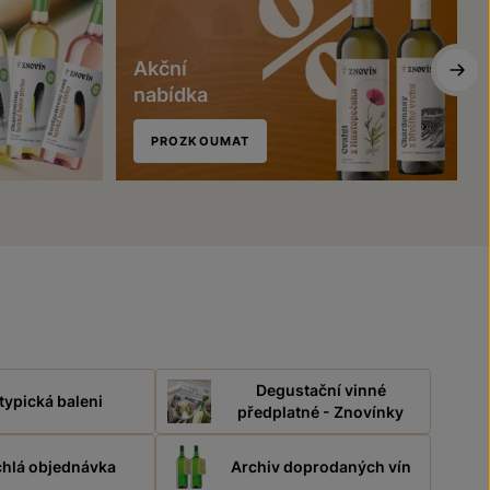
Akční
nabídka
PROZKOUMAT
Degustační vinné
typická baleni
předplatné - Znovínky
hlá objednávka
Archiv doprodaných vín