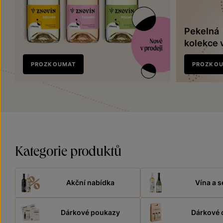
Pekelná
kolekce 
Nově
PROZKOUMAT
PROZKO
v prodeji
Kategorie produktů
Akční nabídka
Vína a s
Dárkové poukazy
Dárkové 