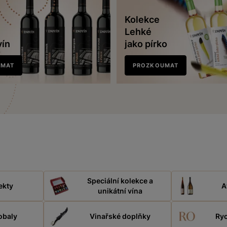
Kolekce
Lehké
vín
jako pírko
UMAT
PROZKOUMAT
Speciální kolekce a
ekty
A
unikátní vína
obaly
Vinařské doplňky
Ryc