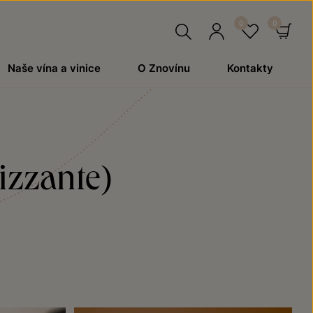
Hledat
Přihlásit
Oblíben
Ko
Naše vína a vinice
O Znovínu
Kontakty
se
izzante)