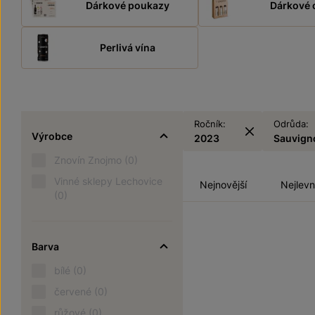
Dárkové poukazy
Dárkové 
Perlivá vína
Ročník:
Odrůda:
Výrobce
2023
Sauvign
Znovín Znojmo
(0)
Vinné sklepy Lechovice
Nejnovější
Nejlevn
(0)
Barva
bílé
(0)
červené
(0)
růžové
(0)