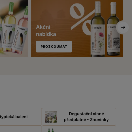
Akční
nabídka
PROZKOUMAT
Degustační vinné
typická baleni
předplatné - Znovínky