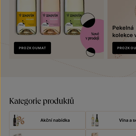
Pekelná
kolekce 
Nově
PROZKOUMAT
PROZKO
v prodeji
Kategorie produktů
Akční nabídka
Vína a s