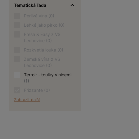
Tematická řada
Perlivá vína
(0)
Lehké jako pírko
(0)
Fresh & Easy z VS
Lechovice
(0)
Rozkvetlá louka
(0)
Zemská vína z VS
Lechovice
(0)
Terroir - toulky vinicemi
(1)
Frizzante
(0)
Zobrazit další