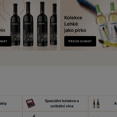
Kolekce
Lehké
vín
jako pírko
UMAT
PROZKOUMAT
Speciální kolekce a
ekty
A
unikátní vína