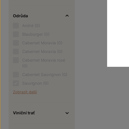
Odrůda
André
(0)
Blauburger
(0)
Cabernet Moravia
(0)
Cabernet Moravia
(0)
Cabernet Moravia rosé
(0)
Cabernet Sauvignon
(0)
Sauvignon
(0)
Zobrazit další
Viniční trať