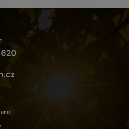
?
 620
n.cz
KUPU
a