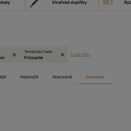
obaly
Vinařské doplňky
Ryc
Tematická řada:
Zrušit filtry
on
Frizzante
ější
Nejdražší
Abecedně
Oceněno