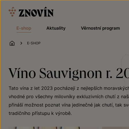
Přeskočit na obsah
E-shop
Aktuality
Věrnostní program
ÚVOD
E-SHOP
Víno Sauvignon r. 2
Tato vína z let 2023 pocházejí z nejlepších moravskýc
vhodné pro všechny milovníky exkluzivních chutí z naši
přináší možnost poznat vína jedinečné jak chutí, tak sv
tradičního přístupu k výrobě.