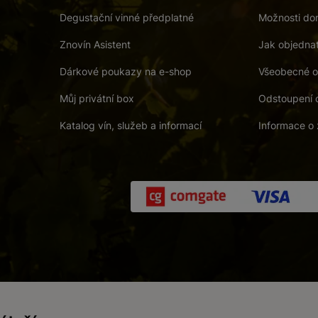
Degustační vinné předplatné
Možnosti dor
Znovín Asistent
Jak objedna
Dárkové poukazy na e-shop
Všeobecné o
Můj privátní box
Odstoupení 
Katalog vín, služeb a informací
Informace o 
 a. s.
/
Vnitřní oznamovací systém (whistleblowing)
/
Prohlášení o přís