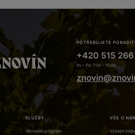
POTŘEBUJETE PORADIT
+420 515 266
Po – Pá: 7:00 – 15:00
znovin@znovi
SLUŽBY
VŠE O NÁ
Věrnostní program
Výdejní míst