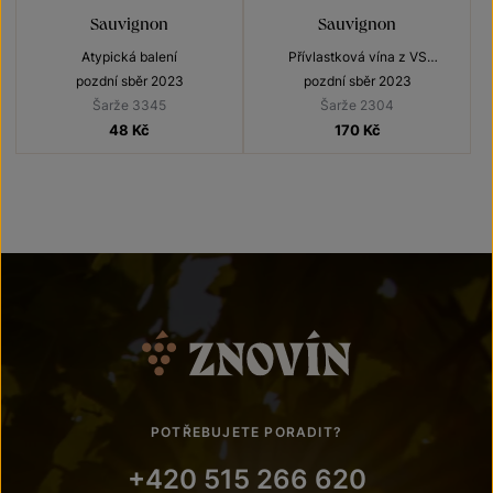
Sauvignon
Sauvignon
Atypická balení
Přívlastková vína z VS
Lechovice
pozdní sběr 2023
pozdní sběr 2023
Šarže 3345
Šarže 2304
48
Kč
170
Kč
POTŘEBUJETE PORADIT?
+420 515 266 620