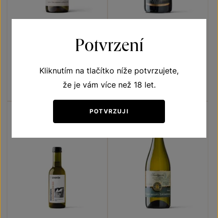
Sauvignon
Sekt Lechovice Brut
Potvrzení
Sauvignon
Terroir - toulky vinicemi
Sekty a šumivá vína
VOC Znojmo 2023
jakostní šumivé víno 2023
Kliknutím na tlačítko níže potvrzujete,
Šarže 3323
Šarže 2385
že je vám více než 18 let.
190
Kč
260
Kč
POTVRZUJI