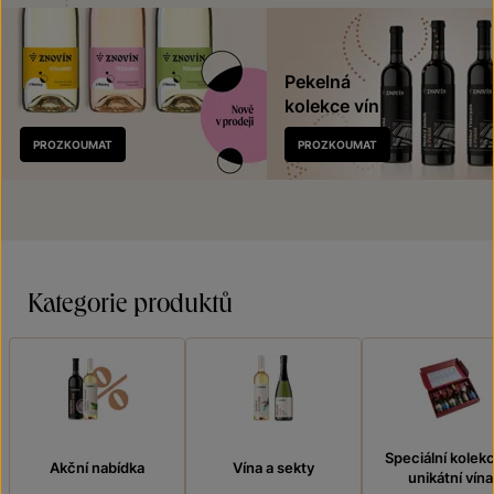
Pekelná
kolekce vín
Nově
PROZKOUMAT
PROZKOUMAT
v prodeji
Kategorie produktů
Speciální kolek
Akční nabídka
Vína a sekty
unikátní vína