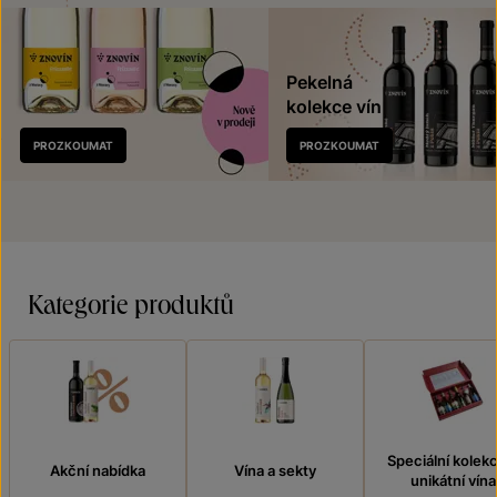
Pekelná
kolekce vín
Nově
PROZKOUMAT
PROZKOUMAT
v prodeji
Kategorie produktů
Speciální kolek
Akční nabídka
Vína a sekty
unikátní vína