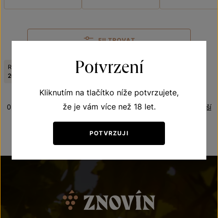
FILTROVAT
Potvrzení
Ročník:
Odrůda:
Zrušit filtry
2015
Sauvignon
Kliknutím na tlačítko níže potvrzujete,
že je vám více než 18 let.
0 produktů
Řazení:
Nejlevnější
POTVRZUJI