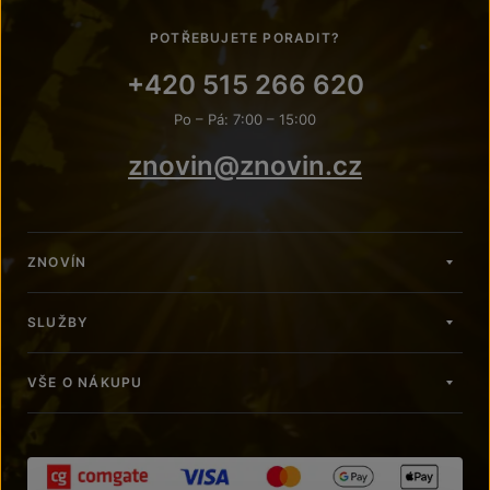
POTŘEBUJETE PORADIT?
+420 515 266 620
Po – Pá: 7:00 – 15:00
znovin@znovin.cz
ZNOVÍN
SLUŽBY
VŠE O NÁKUPU