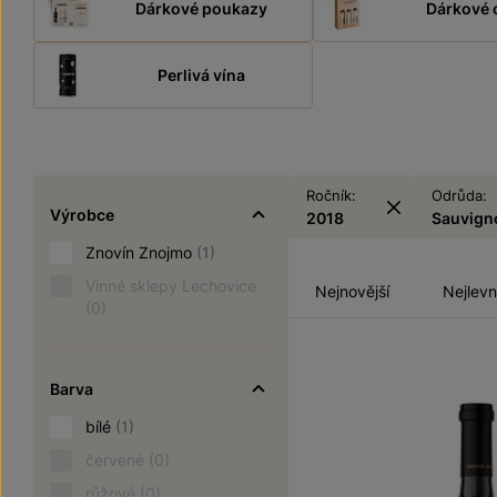
Dárkové poukazy
Dárkové 
Perlivá vína
Ročník:
Odrůda:
Výrobce
2018
Sauvign
Znovín Znojmo
(1)
Vinné sklepy Lechovice
Nejnovější
Nejlevn
(0)
Barva
bílé
(1)
červené
(0)
růžové
(0)