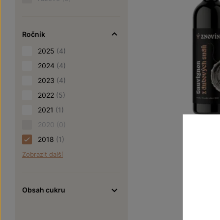
Ročník
2025
(4)
2024
(4)
2023
(4)
2022
(5)
2021
(1)
2020
(0)
Sauvig
2018
(1)
Zobrazit další
Naše kle
pozdní sbě
Šarže 8
Obsah cukru
260