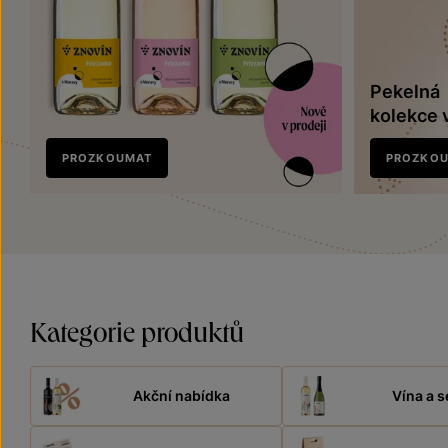
Pekelná
kolekce 
Nově
PROZKOUMAT
PROZKO
v prodeji
Kategorie produktů
Akční nabídka
Vína a s