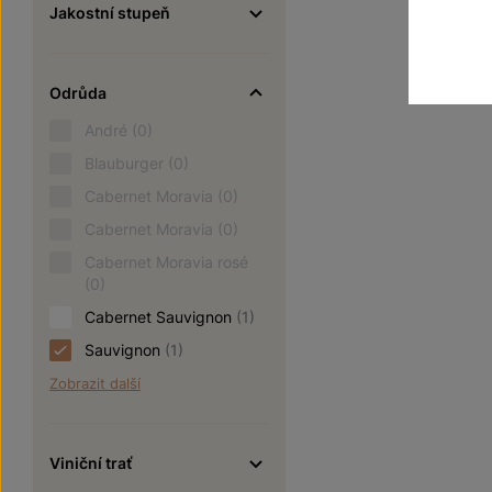
Jakostní stupeň
Odrůda
André
(0)
Blauburger
(0)
Cabernet Moravia
(0)
Cabernet Moravia
(0)
Cabernet Moravia rosé
(0)
Cabernet Sauvignon
(1)
Sauvignon
(1)
Zobrazit další
Viniční trať