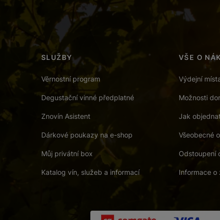
SLUŽBY
VŠE O NÁ
Věrnostní program
Výdejní míst
Degustační vinné předplatné
Možnosti dor
Znovín Asistent
Jak objedna
Dárkové poukazy na e-shop
Všeobecné o
Můj privátní box
Odstoupení 
Katalog vín, služeb a informací
Informace o 