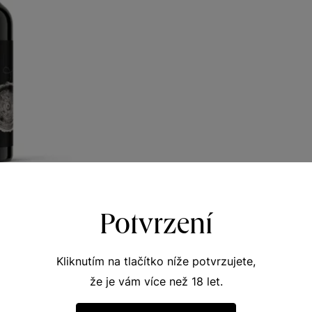
non
Potvrzení
noty
r 2018
338
Kliknutím na tlačítko níže potvrzujete,
Kč
že je vám více než 18 let.