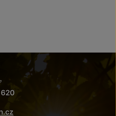
?
 620
n.cz