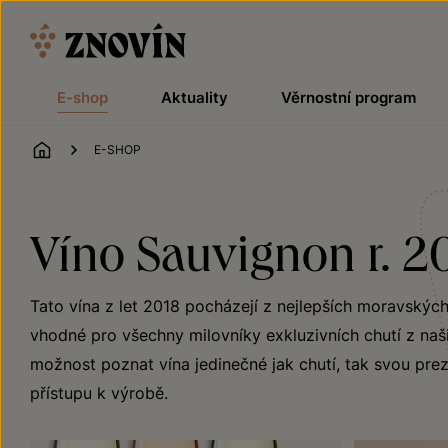
Přeskočit na obsah
E-shop
Aktuality
Věrnostní program
ÚVOD
E-SHOP
Víno Sauvignon r. 2
Tato vína z let 2018 pocházejí z nejlepších moravskýc
vhodné pro všechny milovníky exkluzivních chutí z naši
možnost poznat vína jedinečné jak chutí, tak svou preze
přístupu k výrobě.