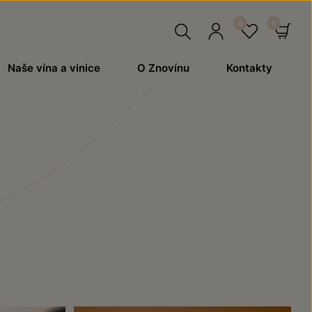
Hledat
Přihlásit
Oblíben
Ko
Naše vína a vinice
O Znovínu
Kontakty
se