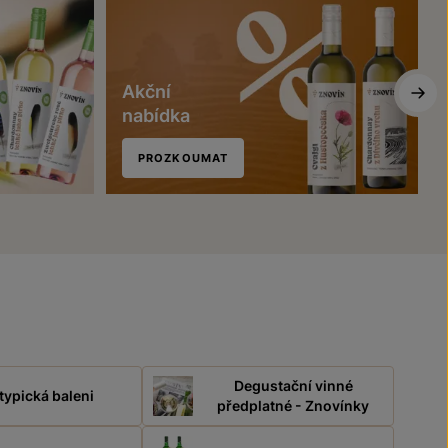
Akční
nabídka
PROZKOUMAT
Degustační vinné
typická baleni
předplatné - Znovínky