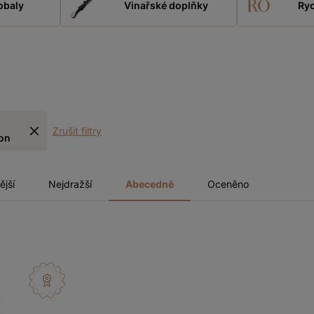
obaly
Vinařské doplňky
Ryc
Zrušit filtry
on
ější
Nejdražší
Abecedně
Oceněno