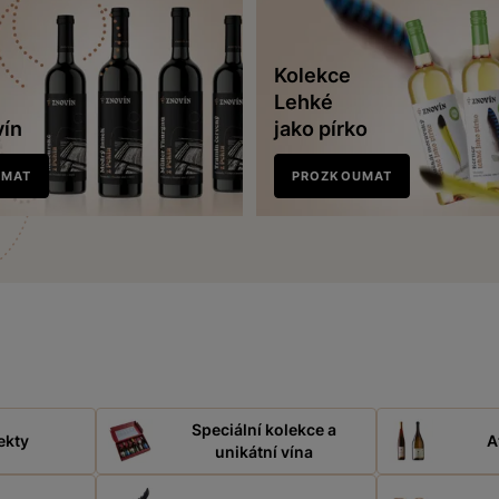
Kolekce
Lehké
vín
jako pírko
UMAT
PROZKOUMAT
Speciální kolekce a
ekty
A
unikátní vína