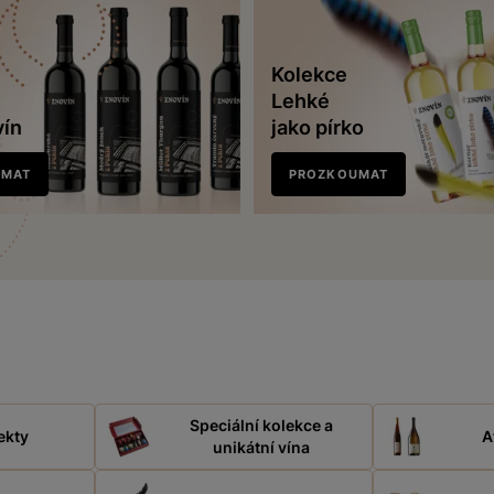
Kolekce
Lehké
vín
jako pírko
UMAT
PROZKOUMAT
Speciální kolekce a
ekty
A
unikátní vína