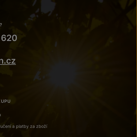
?
 620
n.cz
KUPU
a
učení a platby za zboží