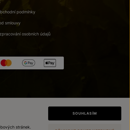
t
bchodní podmínky
od smlouvy
zpracování osobních údajů
tupnosti
/
Upravit nastavení
SOUHLASÍM
ebových stránek.