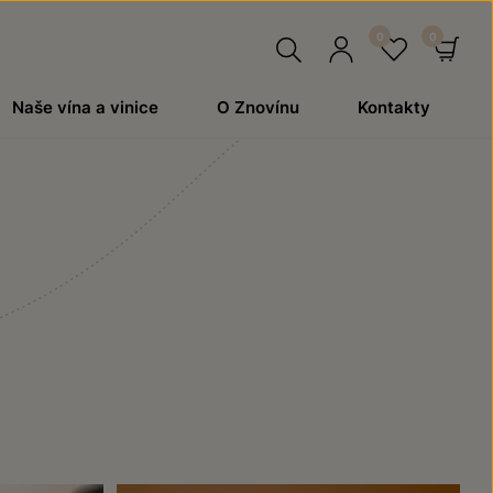
Hledat
Přihlásit
Oblíben
Ko
Naše vína a vinice
O Znovínu
Kontakty
se