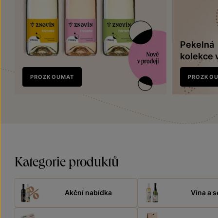
Pekelná
kolekce 
Nově
PROZKOUMAT
PROZKO
v prodeji
Kategorie produktů
Akční nabídka
Vína a s