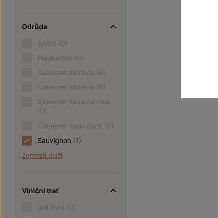
Odrůda
André
(0)
Blauburger
(0)
Cabernet Moravia
(0)
Cabernet Moravia
(0)
Cabernet Moravia rosé
(0)
Cabernet Sauvignon
(0)
Sauvignon
(1)
Zobrazit další
Viniční trať
Bílá hora
(0)