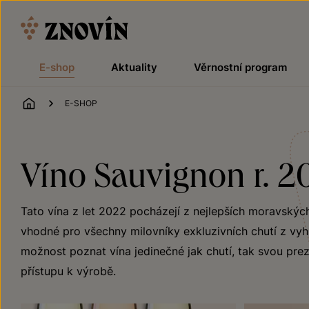
Přeskočit na obsah
E-shop
Aktuality
Věrnostní program
ÚVOD
E-SHOP
Víno Sauvignon r. 20
Tato vína z let 2022 pocházejí z nejlepších moravskýc
vhodné pro všechny milovníky exkluzivních chutí z vyhlá
možnost poznat vína jedinečné jak chutí, tak svou preze
přístupu k výrobě.