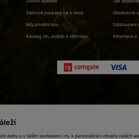
Znovín Asistent
Jak objedna
Dárkové poukazy na e-shop
Všeobecné o
Můj privátní box
Odstoupení 
Katalog vín, služeb a informací
Informace o 
 a. s.
/
Vnitřní oznamovací systém (whistleblowing)
/
Prohlášení o přís
leží
Zákaz prodeje alkoholických nápojů osobám mladším 18 let.
Vytvořil
webProgress
sti webu a s Vaším souhlasem i mj. k personalizaci obsahu našich w