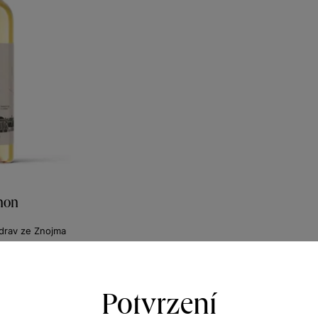
non
drav ze Znojma
r 2022
367
Kč
Potvrzení