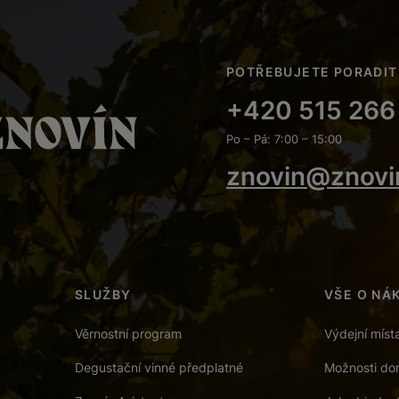
POTŘEBUJETE PORADIT
+420 515 266
Po – Pá: 7:00 – 15:00
znovin@znovi
SLUŽBY
VŠE O NÁ
Věrnostní program
Výdejní míst
Degustační vinné předplatné
Možnosti dor