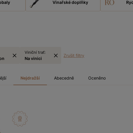
obaly
Vinařské doplňky
Ryc
Viniční trať:
Zrušit filtry
on
Na vinici
ější
Nejdražší
Abecedně
Oceněno