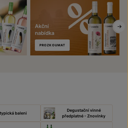
Akční
nabídka
PROZKOUMAT
Degustační vinné
typická baleni
předplatné - Znovínky