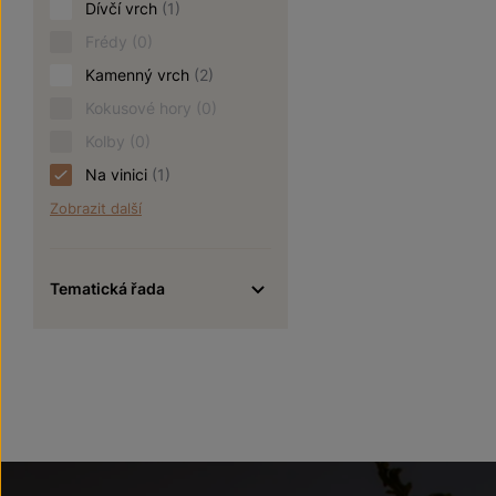
Dívčí vrch
(1)
Frédy
(0)
Kamenný vrch
(2)
Kokusové hory
(0)
Kolby
(0)
Na vinici
(1)
Zobrazit další
Tematická řada