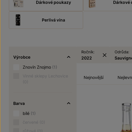
Dárkové poukazy
Dárkové 
Perlivá vína
Ročník:
Odrůda:
Výrobce
2022
Sauvign
Znovín Znojmo
(1)
Vinné sklepy Lechovice
Nejnovější
Nejlevn
(0)
Barva
bílé
(1)
červené
(0)
růžové
(0)