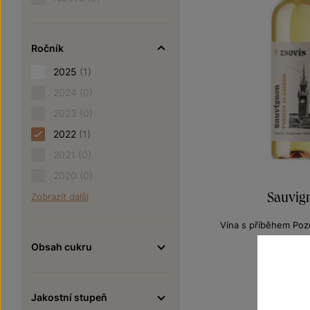
Ročník
2025
(1)
2024
(0)
2023
(0)
2022
(1)
2021
(0)
2020
(0)
Sauvig
Zobrazit další
Vína s příběhem Poz
pozdní sbě
Obsah cukru
Šarže 2
195
Jakostní stupeň