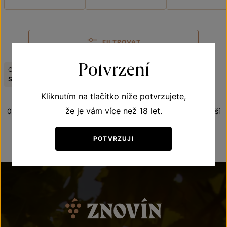
FILTROVAT
Potvrzení
Odrůda:
Viniční trať:
Zrušit filtry
Sauvignon
Weinperky
Kliknutím na tlačítko níže potvrzujete,
že je vám více než 18 let.
0 produktů
Řazení:
Nejdražší
POTVRZUJI