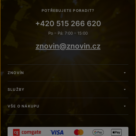
POTŘEBUJETE PORADIT?
+420 515 266 620
Po – Pá: 7:00 – 15:00
znovin@znovin.cz
ZNOVÍN
SLUŽBY
VŠE O NÁKUPU