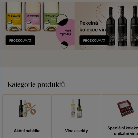
Pekelná
kolekce vín
Nově
PROZKOUMAT
PROZKOUMAT
v prodeji
Kategorie produktů
Speciální kolek
Akční nabídka
Vína a sekty
unikátní vína