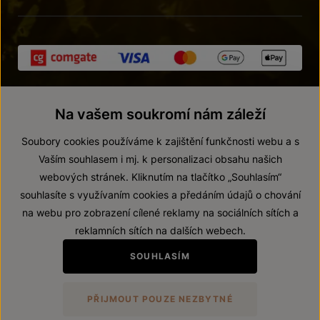
Na vašem soukromí nám záleží
Soubory cookies používáme k zajištění funkčnosti webu a s
Vaším souhlasem i mj. k personalizaci obsahu našich
webových stránek. Kliknutím na tlačítko „Souhlasím“
© 2026 ZNOVÍN ZNOJMO, a. s.
souhlasíte s využívaním cookies a předáním údajů o chování
Vnitřní oznamovací systém (whistleblowing)
na webu pro zobrazení cílené reklamy na sociálních sítích a
Prohlášení o přístupnosti
reklamních sítích na dalších webech.
Upravit nastavení
SOUHLASÍM
Zákaz prodeje alkoholických nápojů osobám mladším 18 let.
PŘIJMOUT POUZE NEZBYTNÉ
Vytvořil
webProgress