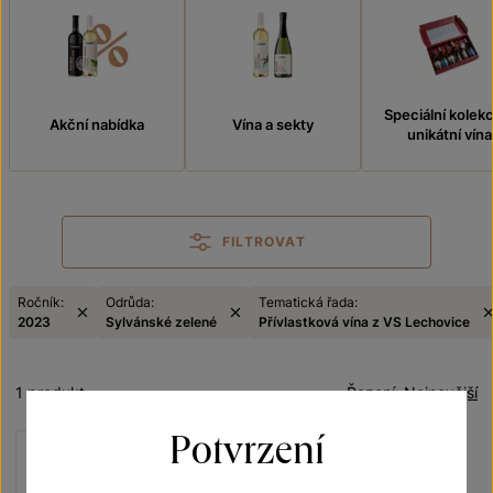
Speciální kolek
Akční nabídka
Vína a sekty
unikátní vína
FILTROVAT
Ročník:
Odrůda:
Tematická řada:
2023
Sylvánské zelené
Přívlastková vína z VS Lechovice
1 produkt
Řazení:
Nejnovější
Potvrzení