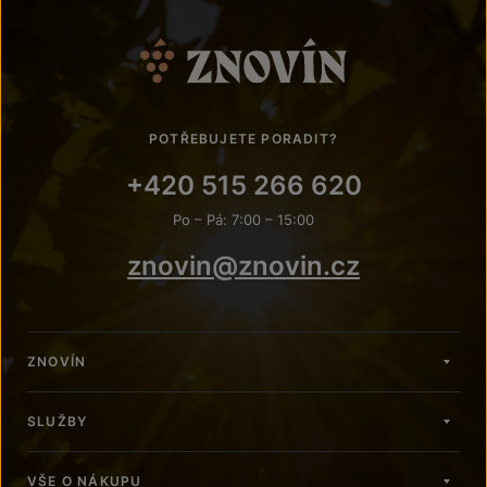
POTŘEBUJETE PORADIT?
+420 515 266 620
Po – Pá: 7:00 – 15:00
znovin@znovin.cz
ZNOVÍN
SLUŽBY
VŠE O NÁKUPU