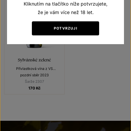
Kliknutím na tlačítko níže potvrzujete,
že je vám více než 18 let.
POTVRZUJI
Sylvánské zelené
Přívlastková vína z VS
Lechovice
pozdní sběr 2023
Šarže 2307
170
Kč