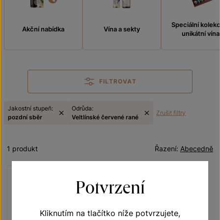
Speciální kolek
Akční nabídka
Vína a sekty
unikátní vína
FILTROVAT
Jakostní stupeň:
Odrůda:
Zrušit filtry
pozdní sběr
Veltlínské červené rané
1 produkt
Řazení:
Abecedně
Potvrzení
Kliknutím na tlačítko níže potvrzujete,