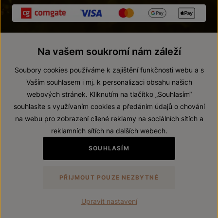
Na vašem soukromí nám záleží
Soubory cookies používáme k zajištění funkčnosti webu a s
Vaším souhlasem i mj. k personalizaci obsahu našich
webových stránek. Kliknutím na tlačítko „Souhlasím“
© 2026 ZNOVÍN ZNOJMO, a. s.
souhlasíte s využívaním cookies a předáním údajů o chování
Vnitřní oznamovací systém (whistleblowing)
na webu pro zobrazení cílené reklamy na sociálních sítích a
Prohlášení o přístupnosti
reklamních sítích na dalších webech.
Upravit nastavení
SOUHLASÍM
Zákaz prodeje alkoholických nápojů osobám mladším 18 let.
PŘIJMOUT POUZE NEZBYTNÉ
Vytvořil
webProgress
Upravit nastavení