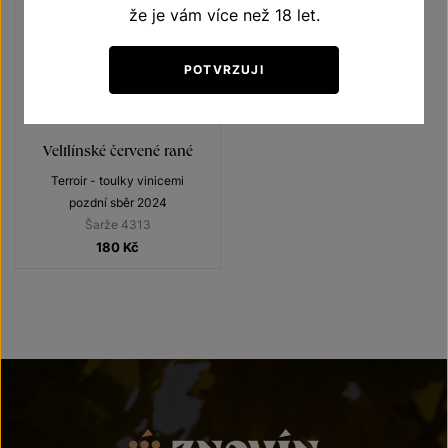
že je vám více než 18 let.
POTVRZUJI
Veltlínské červené rané
Terroir - toulky vinicemi
pozdní sběr 2024
Šarže 4313
180
Kč