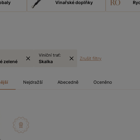
obaly
Vinařské doplňky
Ryc
Viniční trať:
Zrušit filtry
ké zelené
Skalka
ější
Nejdražší
Abecedně
Oceněno