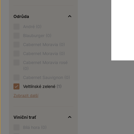
Odrůda
André
(0)
Blauburger
(0)
Cabernet Moravia
(0)
Cabernet Moravia
(0)
Cabernet Moravia rosé
(0)
Cabernet Sauvignon
(0)
Veltlínské zelené
(1)
Zobrazit další
Viniční trať
Bílá hora
(0)