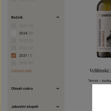
Ročník
2025
(0)
2024
(1)
2023
(0)
2022
(0)
2021
(1)
2020
(0)
Veltlínské
Zobrazit další
Terroir - toulk
výběr z bobu
Obsah cukru
Šarže 1
195
Jakostní stupeň