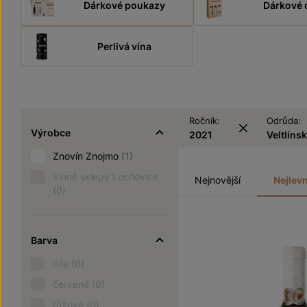
Dárkové poukazy
Dárkové 
Perlivá vína
Ročník:
Odrůda:
Výrobce
2021
Veltlíns
Znovín Znojmo
(1)
Vinné sklepy Lechovice
Nejnovější
Nejlevn
(0)
Barva
bílé
(0)
červené
(0)
růžové
(0)