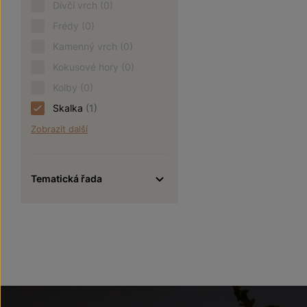
Dívčí vrch
(0)
Frédy
(0)
Kamenný vrch
(0)
Kokusové hory
(0)
Kolby
(0)
Skalka
(1)
Zobrazit další
Tematická řada