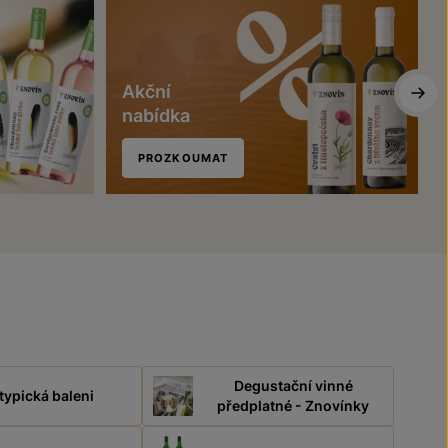
Akční
nabídka
PROZKOUMAT
Degustační vinné
typická baleni
předplatné - Znovínky