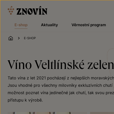
Přeskočit na obsah
E-shop
Aktuality
Věrnostní program
ÚVOD
E-SHOP
Víno Veltlínské zelen
Tato vína z let 2021 pocházejí z nejlepších moravských
Jsou vhodné pro všechny milovníky exkluzivních chutí z
možnost poznat vína jedinečné jak chutí, tak svou preze
přístupu k výrobě.