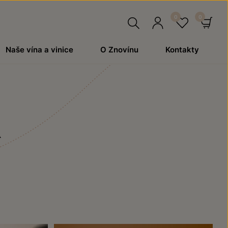
Hledat
Přihlásit
Oblíben
Ko
Naše vína a vinice
O Znovínu
Kontakty
se
a