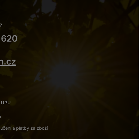
?
 620
n.cz
KUPU
a
učení a platby za zboží