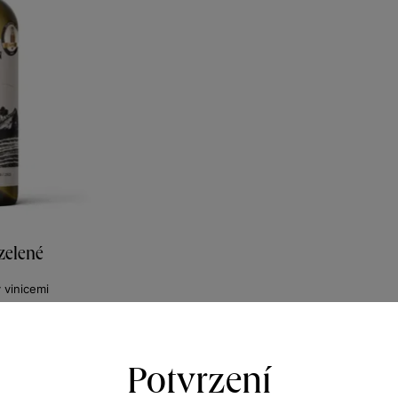
 zelené
y vinicemi
lí 2021
318
Kč
Potvrzení