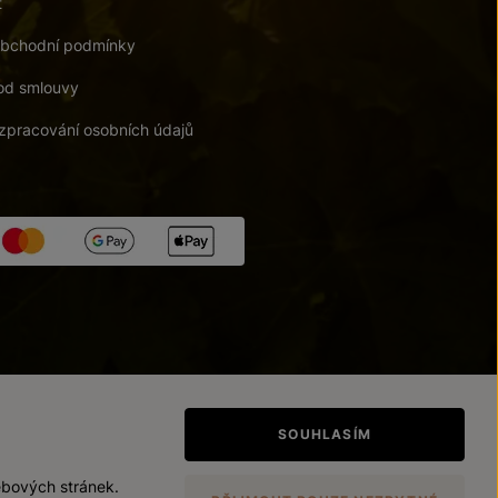
t
bchodní podmínky
od smlouvy
zpracování osobních údajů
tupnosti
/
Upravit nastavení
SOUHLASÍM
ebových stránek.