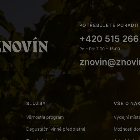
POTŘEBUJETE PORADIT
+420 515 266
Po – Pá: 7:00 – 15:00
znovin@znovi
SLUŽBY
VŠE O NÁ
Věrnostní program
Výdejní míst
Degustační vinné předplatné
Možnosti dor