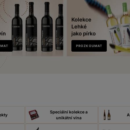
Kolekce
Lehké
vín
jako pírko
UMAT
PROZKOUMAT
Speciální kolekce a
ekty
A
unikátní vína