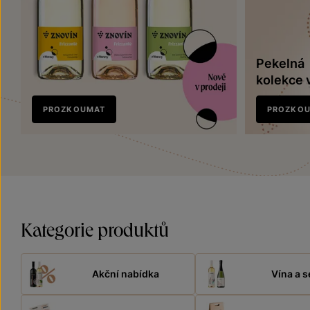
Pekelná
kolekce 
Nově
PROZKOUMAT
PROZKO
v prodeji
Kategorie produktů
Akční nabídka
Vína a s