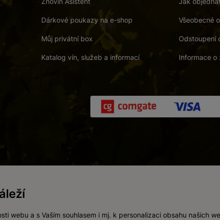
Znovín Asistent
Jak objedna
Dárkové poukazy na e-shop
Všeobecné o
Můj privátní box
Odstoupení 
Katalog vín, služeb a informací
Informace o 
 a. s.
/
Vnitřní oznamovací systém (whistleblowing)
/
Prohlášení o přís
leží
Zákaz prodeje alkoholických nápojů osobám mladším 18 let.
Vytvořil
webProgress
sti webu a s Vaším souhlasem i mj. k personalizaci obsahu našich w