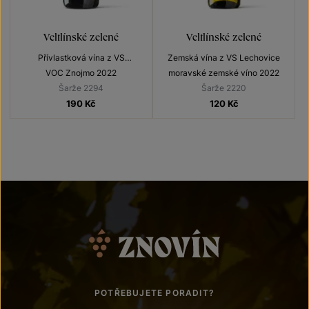
Veltlínské zelené
Veltlínské zelené
Přívlastková vína z VS
Zemská vína z VS Lechovice
Lechovice
VOC Znojmo 2022
moravské zemské víno 2022
Šarže 2294
Šarže 2220
190
Kč
120
Kč
POTŘEBUJETE PORADIT?