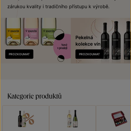
zárukou kvality i tradičního přístupu k výrobě.
Pekelná
kolekce vín
Nově
PROZKOUMAT
PROZKOUMAT
v prodeji
Kategorie produktů