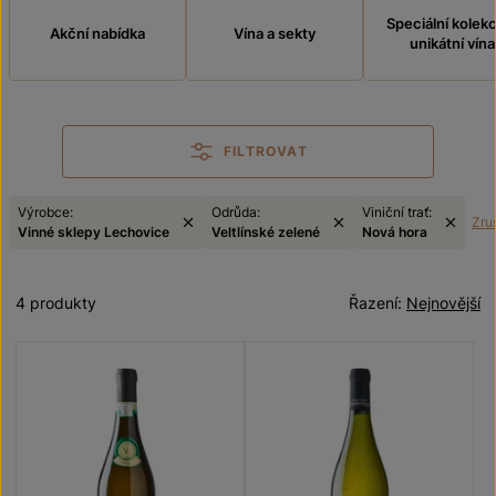
Speciální kolek
Akční nabídka
Vína a sekty
unikátní vína
FILTROVAT
Výrobce:
Odrůda:
Viniční trať:
Zruš
Vinné sklepy Lechovice
Veltlínské zelené
Nová hora
4 produkty
Řazení:
Nejnovější