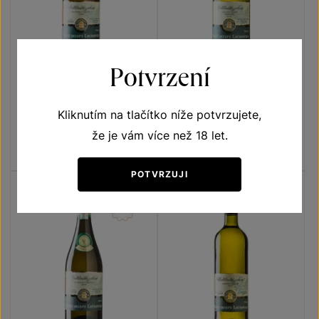
Potvrzení
Veltlínské zelené
Veltlínské zelené
Přívlastková vína z VS
Přívlastková vína z VS
Kliknutím na tlačítko níže potvrzujete,
Lechovice
Lechovice
VOC Znojmo 2024
pozdní sběr 2024
že je vám více než 18 let.
Šarže 2497
Šarže 2435
190
Kč
170
Kč
POTVRZUJI