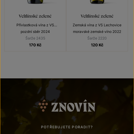
Veltlínské zelené
Veltlínské zelené
Přívlastková vína z VS
Zemská vína z VS Lechovice
Lechovice
pozdní sběr 2024
moravské zemské víno 2022
Šarže 2435
Šarže 2220
170
Kč
120
Kč
POTŘEBUJETE PORADIT?