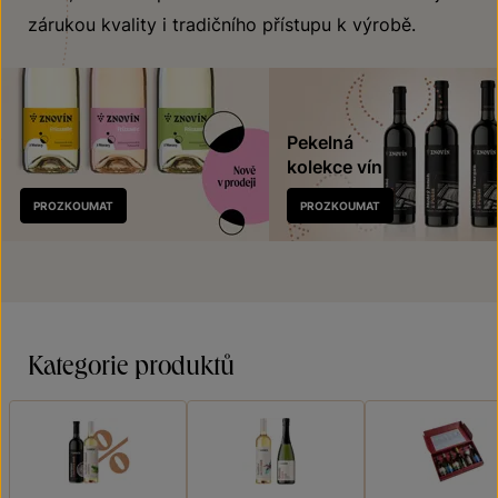
zárukou kvality i tradičního přístupu k výrobě.
Pekelná
kolekce vín
Nově
PROZKOUMAT
PROZKOUMAT
v prodeji
Kategorie produktů