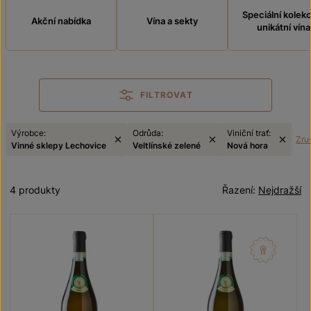
Speciální kolek
Akční nabídka
Vína a sekty
unikátní vína
FILTROVAT
Výrobce:
Odrůda:
Viniční trať:
Zruš
Vinné sklepy Lechovice
Veltlínské zelené
Nová hora
4 produkty
Řazení:
Nejdražší