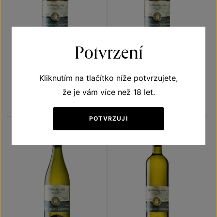
Potvrzení
Veltlínské zelené
Veltlínské zelené
Přívlastková vína z VS
Přívlastková vína z VS
Kliknutím na tlačítko níže potvrzujete,
Lechovice
Lechovice
VOC Znojmo 2024
VOC Znojmo 2022
že je vám více než 18 let.
Šarže 2497
Šarže 2294
190
Kč
190
Kč
POTVRZUJI