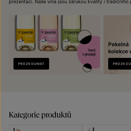
prezentací. Naše vína jsou zárukou kvality i tradičního
Pekelná
kolekce 
Nově
PROZKOUMAT
PROZKO
v prodeji
Kategorie produktů