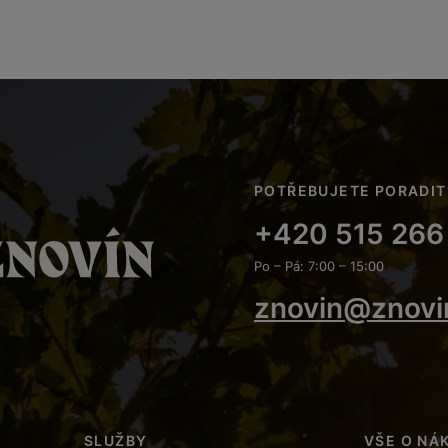
POTŘEBUJETE PORADIT
+420 515 266
Po – Pá: 7:00 – 15:00
znovin@znovi
SLUŽBY
VŠE O NÁ