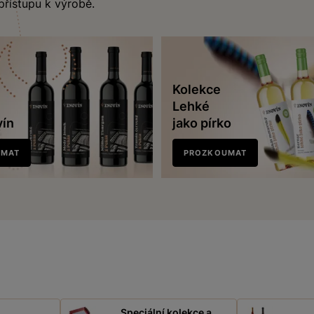
 přístupu k výrobě.
Kolekce
Lehké
vín
jako pírko
UMAT
PROZKOUMAT
Speciální kolekce a