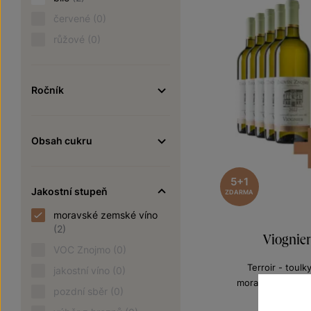
červené
(0)
růžové
(0)
Ročník
Obsah cukru
5+1
Jakostní stupeň
ZDARMA
moravské zemské víno
(2)
Viognier
VOC Znojmo
(0)
Terroir - toulk
jakostní víno
(0)
moravské zemské
pozdní sběr
(0)
Šarže 2