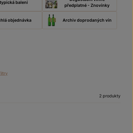
typická baleni
předplatné - Znovínky
hlá objednávka
Archiv doprodaných vín
iltry
2 produkty