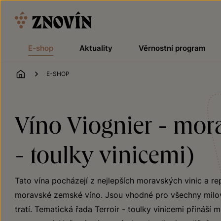
Přeskočit na obsah
E-shop
Aktuality
Věrnostní program
ÚVOD
E-SHOP
Víno Viognier - mor
- toulky vinicemi)
Tato vína pocházejí z nejlepších moravských vinic a rep
moravské zemské víno. Jsou vhodné pro všechny milovn
tratí. Tematická řada Terroir - toulky vinicemi přináší 