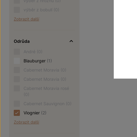
8
výběr z hroznů
(0)
1020 Kč
výběr z bobulí
(0)
Zobrazit další
Odrůda
André
(0)
Blauburger
(1)
Cabernet Moravia
(0)
Cabernet Moravia
(0)
Cabernet Moravia rosé
(0)
Cabernet Sauvignon
(0)
Viognier
(2)
Zobrazit další