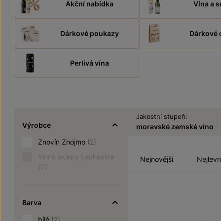
Akční nabídka
Vína a s
Dárkové poukazy
Dárkové 
Perlivá vína
Jakostní stupeň:
Výrobce
moravské zemské víno
Znovín Znojmo
(2)
Vinné sklepy Lechovice
Nejnovější
Nejlevn
(0)
Barva
bílé
(2)