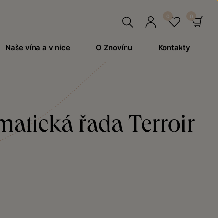
Hledat
Přihlásit
Oblíben
Ko
Naše vína a vinice
O Znovínu
Kontakty
se
atická řada Terroir