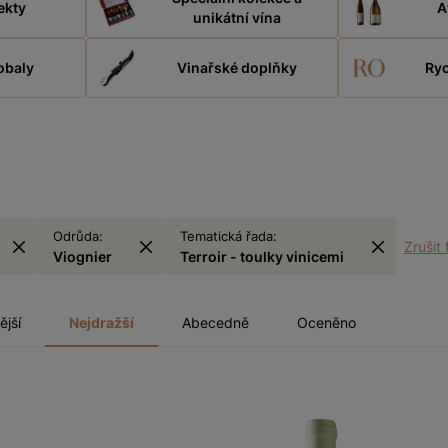
ekty
A
unikátní vína
obaly
Vinařské doplňky
Ryc
Odrůda:
Tematická řada:
Zrušit f
Viognier
Terroir - toulky vinicemi
ější
Nejdražší
Abecedně
Oceněno