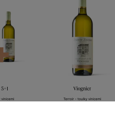
 5+1
Viognier
y vinicemi
Terroir - toulky vinicemi
 víno 2022
moravské zemské víno 2022
325
Šarže 2325