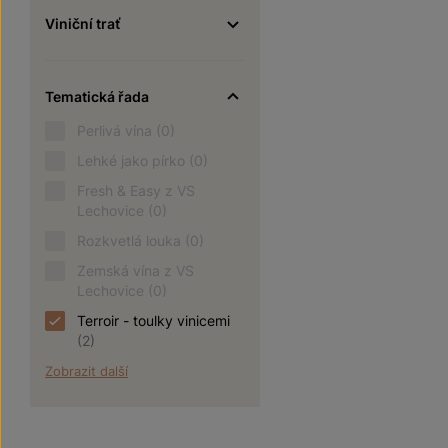
Viniční trať
Tematická řada
Perlivá vína
(0)
Lehké jako pírko
(0)
Fresh & Easy z VS
Lechovice
(0)
Rozkvetlá louka
(0)
Zemská vína z VS
Lechovice
(0)
Terroir - toulky vinicemi
(2)
Zobrazit další