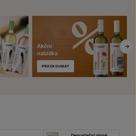
Akční
nabídka
PROZKOUMAT
Degustační vinné