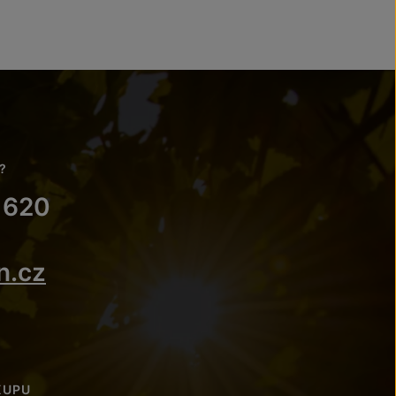
?
 620
n.cz
KUPU