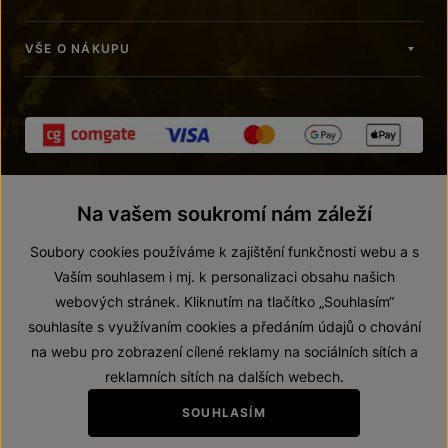
VŠE O NÁKUPU
Na vašem soukromí nám záleží
Soubory cookies používáme k zajištění funkčnosti webu a s
Vaším souhlasem i mj. k personalizaci obsahu našich
webových stránek. Kliknutím na tlačítko „Souhlasím“
© 2026 ZNOVÍN ZNOJMO, a. s.
souhlasíte s využívaním cookies a předáním údajů o chování
Vnitřní oznamovací systém (whistleblowing)
na webu pro zobrazení cílené reklamy na sociálních sítích a
Prohlášení o přístupnosti
reklamních sítích na dalších webech.
Upravit nastavení
SOUHLASÍM
Zákaz prodeje alkoholických nápojů osobám mladším 18 let.