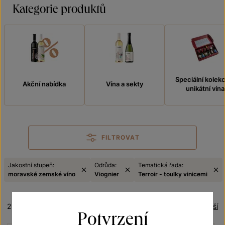
Kategorie produktů
Speciální kolek
Akční nabídka
Vína a sekty
unikátní vína
FILTROVAT
Jakostní stupeň:
Odrůda:
Tematická řada:
moravské zemské víno
Viognier
Terroir - toulky vinicemi
2 produkty
Řazení:
Nejlevnější
Potvrzení