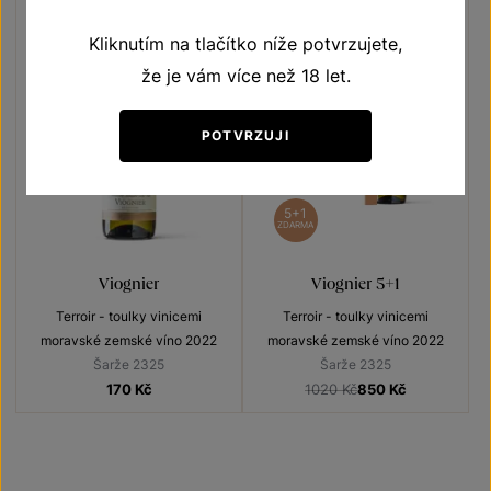
Kliknutím na tlačítko níže potvrzujete,
že je vám více než 18 let.
POTVRZUJI
5+1
ZDARMA
Viognier
Viognier 5+1
Terroir - toulky vinicemi
Terroir - toulky vinicemi
moravské zemské víno 2022
moravské zemské víno 2022
Šarže 2325
Šarže 2325
170
Kč
1020 Kč
850
Kč