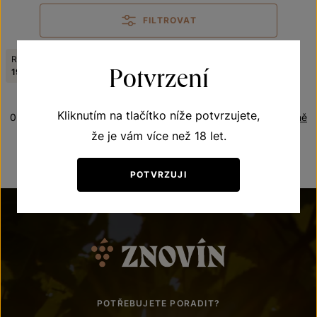
FILTROVAT
Ročník:
Odrůda:
Zrušit filtry
Potvrzení
1998
Viognier
Kliknutím na tlačítko níže potvrzujete,
0 produktů
Řazení:
Abecedně
že je vám více než 18 let.
POTVRZUJI
POTŘEBUJETE PORADIT?