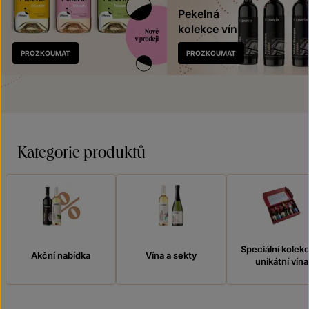
Pekelná
kolekce vín
Nově
PROZKOUMAT
PROZKOUMAT
v prodeji
Kategorie produktů
Speciální kolek
Akční nabídka
Vína a sekty
unikátní vína