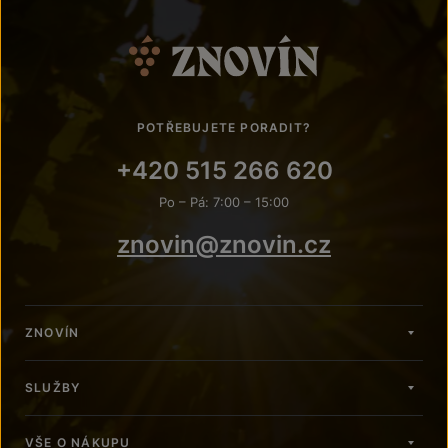
POTŘEBUJETE PORADIT?
+420 515 266 620
Po – Pá: 7:00 – 15:00
znovin@znovin.cz
ZNOVÍN
SLUŽBY
VŠE O NÁKUPU