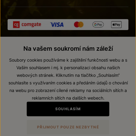
Na vašem soukromí nám záleží
Soubory cookies používáme k zajištění funkčnosti webu a s
Vaším souhlasem i mj. k personalizaci obsahu našich
webových stránek. Kliknutím na tlačítko „Souhlasím“
© 2026 ZNOVÍN ZNOJMO, a. s.
souhlasíte s využívaním cookies a předáním údajů o chování
Vnitřní oznamovací systém (whistleblowing)
na webu pro zobrazení cílené reklamy na sociálních sítích a
Prohlášení o přístupnosti
reklamních sítích na dalších webech.
Upravit nastavení
SOUHLASÍM
Zákaz prodeje alkoholických nápojů osobám mladším 18 let.
PŘIJMOUT POUZE NEZBYTNÉ
Vytvořil
webProgress