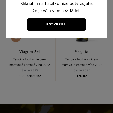
Kliknutím na tlačítko níže potvrzujete,
že je vám více než 18 let.
POTVRZUJI
5+1
ZDARMA
Viognier 5+1
Viognier
Terroir - toulky vinicemi
Terroir - toulky vinicemi
moravské zemské víno 2022
moravské zemské víno 2022
Šarže 2325
Šarže 2325
1020 Kč
850
Kč
170
Kč