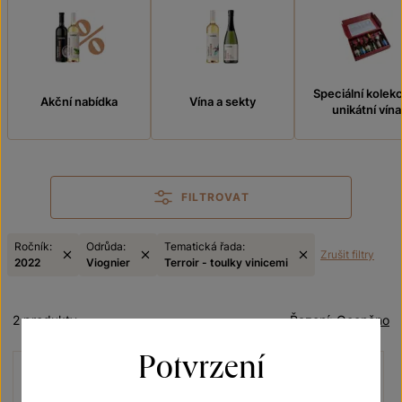
Speciální kolek
Akční nabídka
Vína a sekty
unikátní vína
FILTROVAT
Ročník:
Odrůda:
Tematická řada:
Zrušit filtry
2022
Viognier
Terroir - toulky vinicemi
2 produkty
Řazení:
Oceněno
Potvrzení