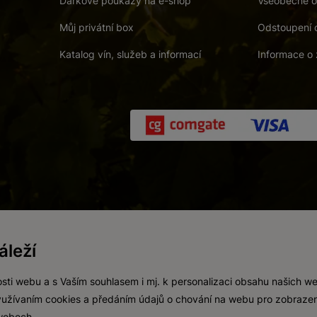
Dárkové poukazy na e-shop
Všeobecné o
Můj privátní box
Odstoupení 
Katalog vín, služeb a informací
Informace o 
 a. s.
/
Vnitřní oznamovací systém (whistleblowing)
/
Prohlášení o přís
leží
Zákaz prodeje alkoholických nápojů osobám mladším 18 let.
Vytvořil
webProgress
sti webu a s Vaším souhlasem i mj. k personalizaci obsahu našich w
 využívaním cookies a předáním údajů o chování na webu pro zobrazen
 webech.