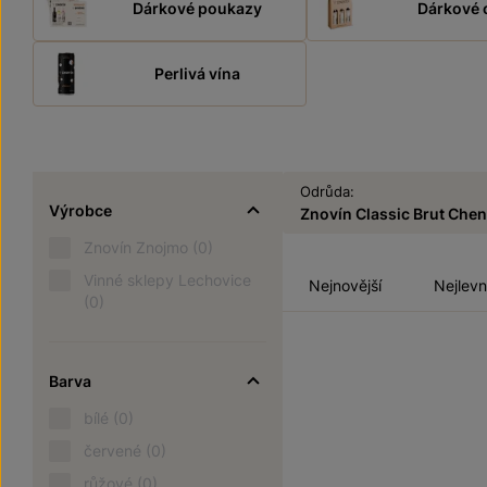
Dárkové poukazy
Dárkové 
Perlivá vína
Odrůda:
Výrobce
Znovín Classic Brut Chen
Znovín Znojmo
(0)
Vinné sklepy Lechovice
Nejnovější
Nejlevn
(0)
Barva
bílé
(0)
červené
(0)
růžové
(0)