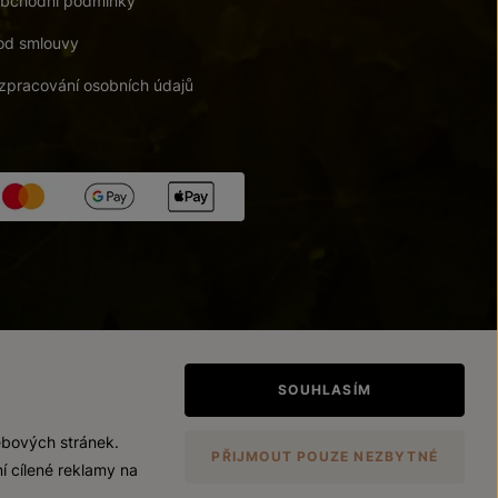
bchodní podmínky
od smlouvy
zpracování osobních údajů
tupnosti
/
Upravit nastavení
SOUHLASÍM
ebových stránek.
PŘIJMOUT POUZE NEZBYTNÉ
í cílené reklamy na