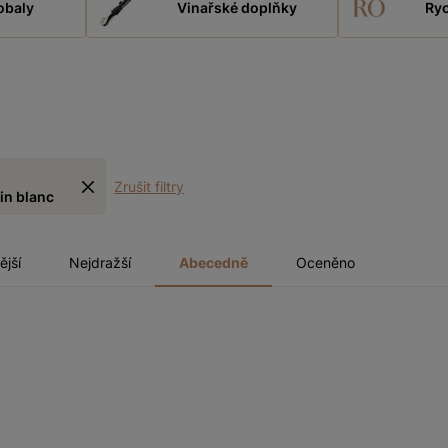
obaly
Vinařské doplňky
Ryc
Zrušit filtry
in blanc
ější
Nejdražší
Abecedně
Oceněno