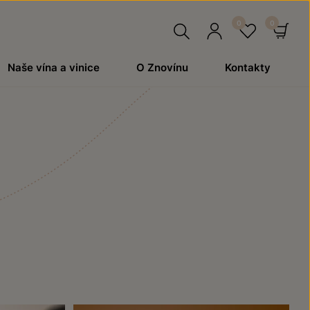
Hledat
Přihlásit
Oblíben
Ko
Naše vína a vinice
O Znovínu
Kontakty
se