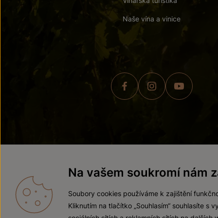
Vinařská turistika
Naše vína a vinice
© 2026 ZNOVÍN ZNOJMO,
Na vašem soukromí nám zá
Soubory cookies používáme k zajištění funkčno
Kliknutím na tlačítko „Souhlasím“ souhlasíte s
sociálních sítích a reklamních sítích na dalších