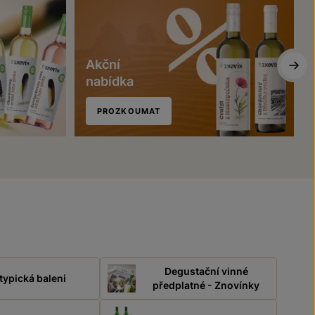
Akční
nabídka
PROZKOUMAT
Degustační vinné
typická baleni
předplatné - Znovínky