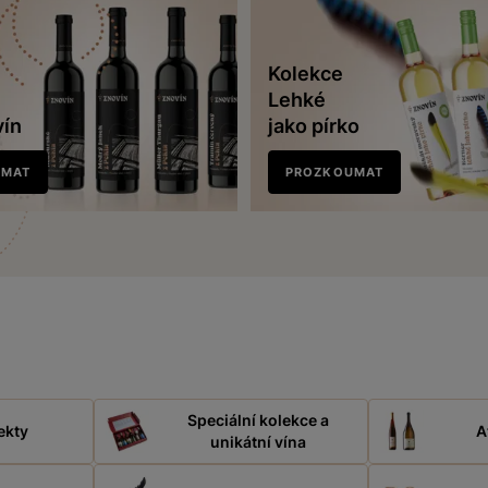
Kolekce
Lehké
vín
jako pírko
UMAT
PROZKOUMAT
Speciální kolekce a
ekty
A
unikátní vína