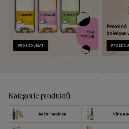
Pekelná
kolekce 
Nově
PROZKOUMAT
PROZKO
v prodeji
Kategorie produktů
Akční nabídka
Vína a s