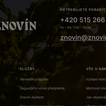
POTŘEBUJETE PORADIT
+420 515 266
Po – Pá: 7:00 – 15:00
znovin@znovi
SLUŽBY
VŠE O NÁ
Věrnostní program
Výdejní míst
Degustační vinné předplatné
Možnosti dor
Znovín Asistent
Jak objedna