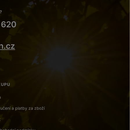
?
 620
n.cz
KUPU
a
učení a platby za zboží
t