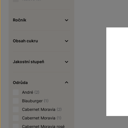
Ročník
Obsah cukru
Jakostní stupeň
Odrůda
André
(2)
Blauburger
(1)
Cabernet Moravia
(2)
Cabernet Moravia
(1)
Cabernet Moravia rosé