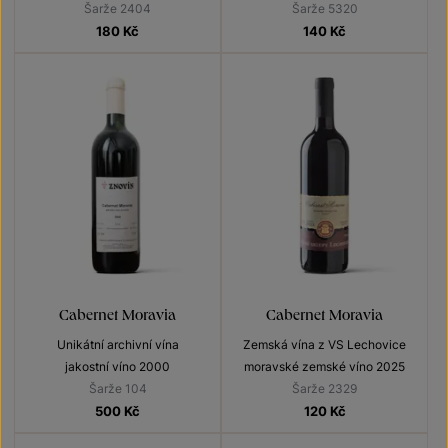
Šarže 2404
Šarže 5320
180
Kč
140
Kč
Cabernet Moravia
Cabernet Moravia
Unikátní archivní vína
Zemská vína z VS Lechovice
jakostní víno 2000
moravské zemské víno 2025
Šarže 104
Šarže 2329
500
Kč
120
Kč