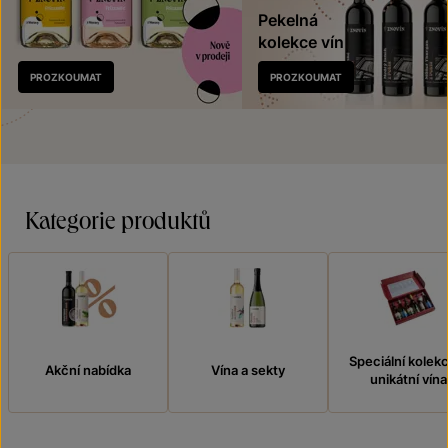
Pekelná
kolekce vín
Nově
PROZKOUMAT
PROZKOUMAT
v prodeji
Kategorie produktů
Speciální kolek
Akční nabídka
Vína a sekty
unikátní vína