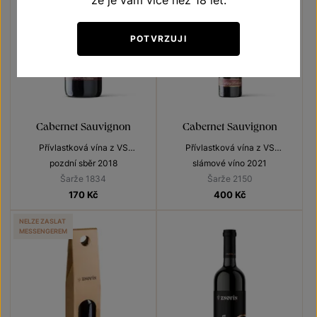
že je vám více než 18 let.
POTVRZUJI
Cabernet Sauvignon
Cabernet Sauvignon
Přívlastková vína z VS
Přívlastková vína z VS
Lechovice
Lechovice
pozdní sběr 2018
slámové víno 2021
Šarže 1834
Šarže 2150
170
Kč
400
Kč
NELZE ZASLAT
MESSENGEREM