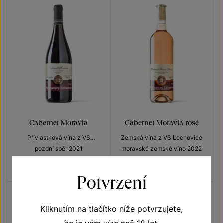
Cabernet Moravia
Cabernet Moravia rosé
Přívlastková vína z VS
Zemská vína z VS Lechovice
Lechovice
pozdní sběr 2021
moravské zemské víno 2022
Šarže 2148
Šarže 2217
170
Kč
120
Kč
Potvrzení
Kliknutím na tlačítko níže potvrzujete,