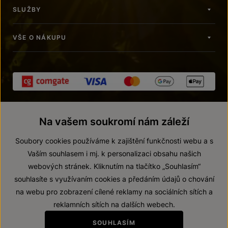
SLUŽBY
VŠE O NÁKUPU
Na vašem soukromí nám záleží
Soubory cookies používáme k zajištění funkčnosti webu a s
Vaším souhlasem i mj. k personalizaci obsahu našich
webových stránek. Kliknutím na tlačítko „Souhlasím“
© 2026 ZNOVÍN ZNOJMO, a. s.
souhlasíte s využívaním cookies a předáním údajů o chování
Vnitřní oznamovací systém (whistleblowing)
na webu pro zobrazení cílené reklamy na sociálních sítích a
Prohlášení o přístupnosti
reklamních sítích na dalších webech.
Upravit nastavení
SOUHLASÍM