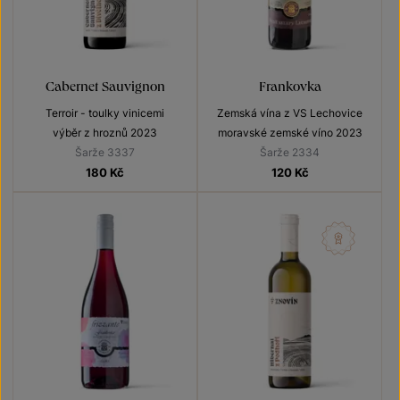
Cabernet Sauvignon
Frankovka
Terroir - toulky vinicemi
Zemská vína z VS Lechovice
výběr z hroznů 2023
moravské zemské víno 2023
Šarže 3337
Šarže 2334
180
Kč
120
Kč