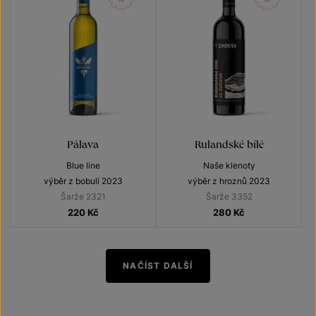
Pálava
Rulandské bílé
Blue line
Naše klenoty
výběr z bobulí 2023
výběr z hroznů 2023
Šarže 2321
Šarže 3352
220
Kč
280
Kč
NAČÍST DALŠÍ