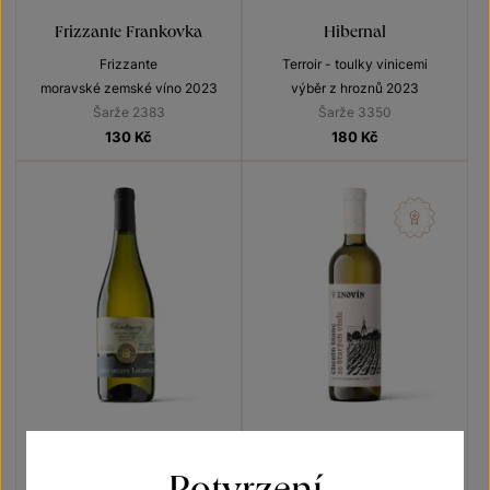
Frizzante Frankovka
Hibernal
Frizzante
Terroir - toulky vinicemi
moravské zemské víno 2023
výběr z hroznů 2023
Šarže 2383
Šarže 3350
130
Kč
180
Kč
Chardonnay
Chenin blanc
Potvrzení
Přívlastková vína z VS
Terroir - toulky vinicemi