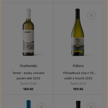
Neuburské
Pálava
Terroir - toulky vinicemi
Přívlastková vína z VS
Lechovice
pozdní sběr 2023
výběr z hroznů 2023
Šarže 3349
Šarže 2314
180
Kč
190
Kč