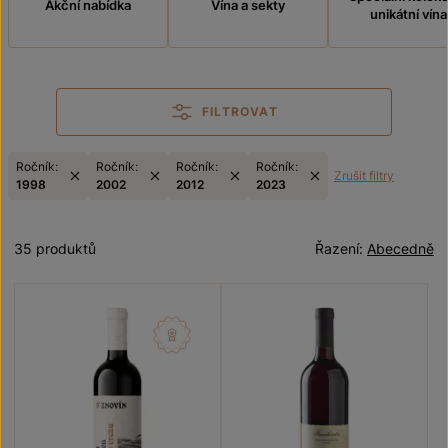
Akční nabídka
Vína a sekty
unikátní vína
FILTROVAT
Ročník:
Ročník:
Ročník:
Ročník:
Zrušit filtry
1998
2002
2012
2023
35 produktů
Řazení:
Abecedně