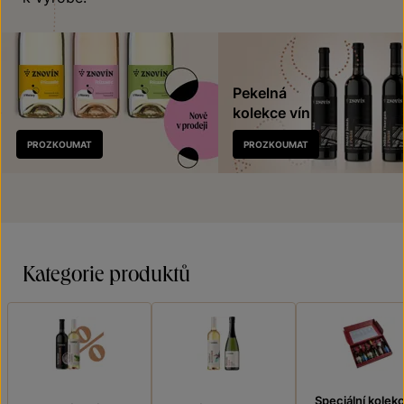
Pekelná
kolekce vín
Nově
PROZKOUMAT
PROZKOUMAT
v prodeji
Kategorie produktů
Speciální kolek