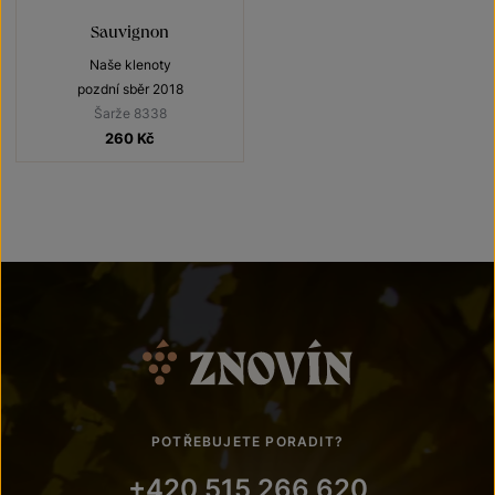
Sauvignon
Naše klenoty
pozdní sběr 2018
Šarže 8338
260
Kč
POTŘEBUJETE PORADIT?
+420 515 266 620