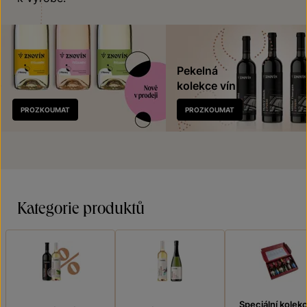
Pekelná
kolekce vín
Nově
PROZKOUMAT
PROZKOUMAT
v prodeji
Kategorie produktů
Speciální kolek