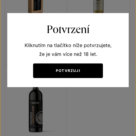
Potvrzení
Cabernet Sauvignon
Rulandské šedé
Unikátní archivní vína
Naše klenoty
Kliknutím na tlačítko níže potvrzujete,
moravské zemské víno 2018
výběr z cibéb 2018
Šarže 8436
Šarže 8424
že je vám více než 18 let.
520
Kč
460
Kč
POTVRZUJI