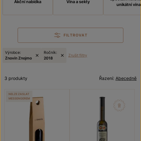
Akční nabídka
Vína a sekty
unikátní vína
FILTROVAT
Výrobce:
Ročník:
Zrušit filtry
Znovín Znojmo
2018
3 produkty
Řazení:
Abecedně
NELZE ZASLAT
MESSENGEREM