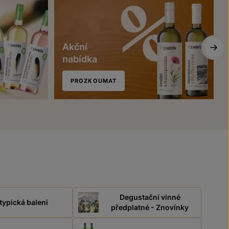
Akční
nabídka
PROZKOUMAT
Degustační vinné
typická baleni
předplatné - Znovínky