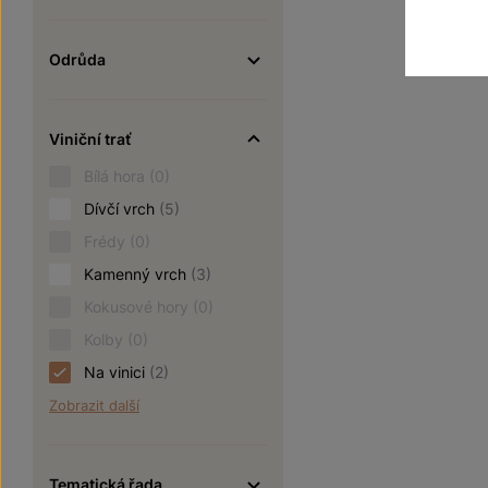
Odrůda
Viniční trať
Bílá hora
(0)
Dívčí vrch
(5)
Frédy
(0)
Kamenný vrch
(3)
Kokusové hory
(0)
Kolby
(0)
Na vinici
(2)
Zobrazit další
Tematická řada