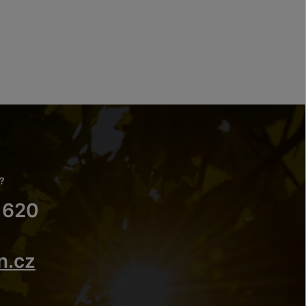
?
 620
n.cz