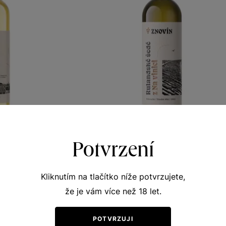
Potvrzení
non
Rulandské šedé
drav ze Znojma
Terroir - toulky vinicemi
r 2022
pozdní sběr 2022
Kliknutím na tlačítko níže potvrzujete,
367
Šarže 2373
že je vám více než 18 let.
180
Kč
Kč
POTVRZUJI