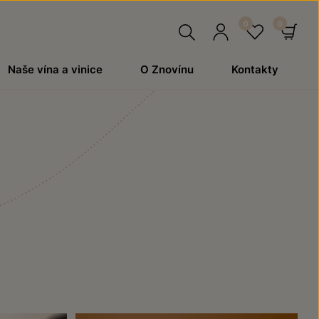
Hledat
Přihlásit
Oblíben
Ko
Naše vína a vinice
O Znovínu
Kontakty
se