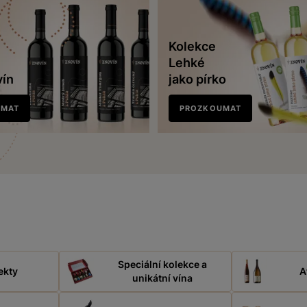
Kolekce
Lehké
vín
jako pírko
UMAT
PROZKOUMAT
Speciální kolekce a
ekty
A
unikátní vína