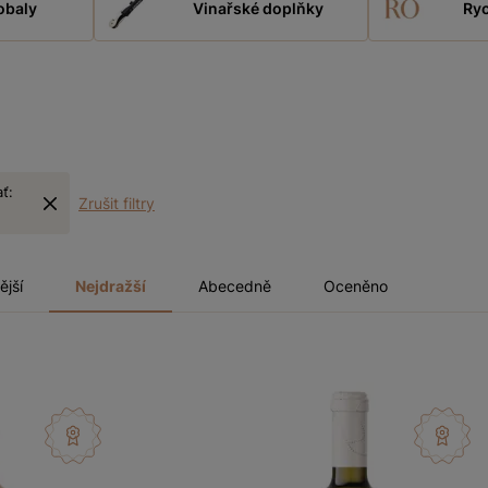
obaly
Vinařské doplňky
Ryc
ať:
Zrušit filtry
ější
Nejdražší
Abecedně
Oceněno