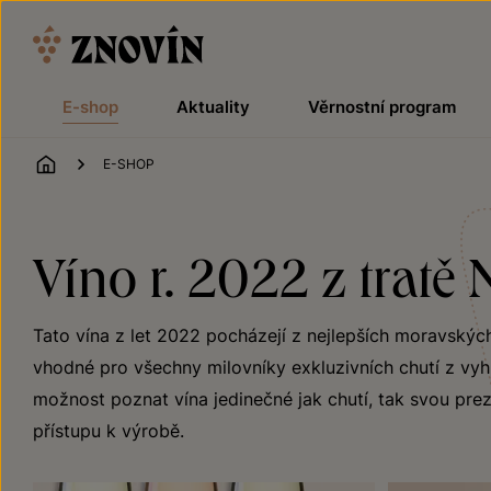
Přeskočit na obsah
E-shop
Aktuality
Věrnostní program
ÚVOD
E-SHOP
Víno r. 2022 z tratě 
Tato vína z let 2022 pocházejí z nejlepších moravských
vhodné pro všechny milovníky exkluzivních chutí z vyhlá
možnost poznat vína jedinečné jak chutí, tak svou preze
přístupu k výrobě.