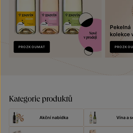
Pekelná
kolekce 
Nově
PROZKOUMAT
PROZKO
v prodeji
Kategorie produktů
Akční nabídka
Vína a s