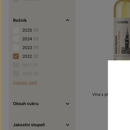
Ročník
2025
(1)
2024
(1)
2023
(1)
2022
(2)
2021
(0)
2020
(0)
Sauvig
Zobrazit další
Vína s příběhem Poz
pozdní sbě
Obsah cukru
Šarže 2
195
Jakostní stupeň