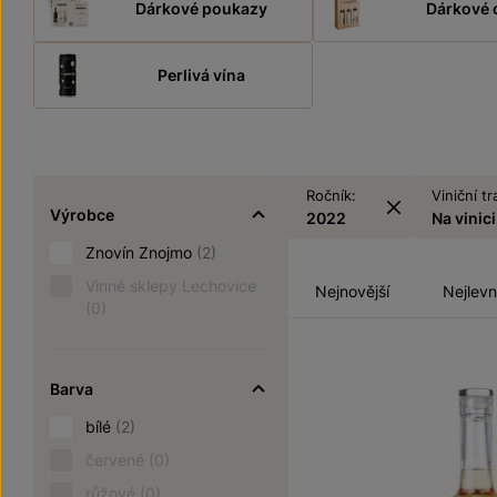
Dárkové poukazy
Dárkové 
Perlivá vína
Ročník:
Viniční tr
Výrobce
2022
Na vinici
Znovín Znojmo
(2)
Vinné sklepy Lechovice
Nejnovější
Nejlevn
(0)
Barva
bílé
(2)
červené
(0)
růžové
(0)