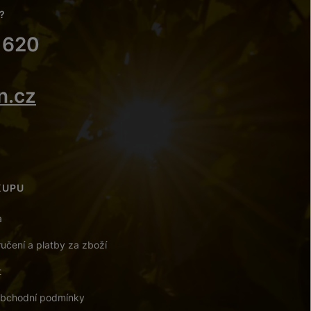
?
 620
n.cz
KUPU
a
učení a platby za zboží
t
bchodní podmínky