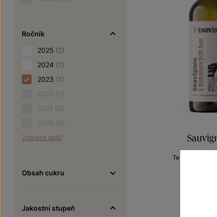
Ročník
2025
(2)
2024
(1)
2023
(1)
2022
(0)
2021
(0)
2020
(0)
Sauvig
Zobrazit další
Terroir - toulk
VOC Znojm
Obsah cukru
Šarže 3
190
Jakostní stupeň