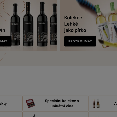
Kolekce
Lehké
vín
jako pírko
UMAT
PROZKOUMAT
Speciální kolekce a
ekty
A
unikátní vína