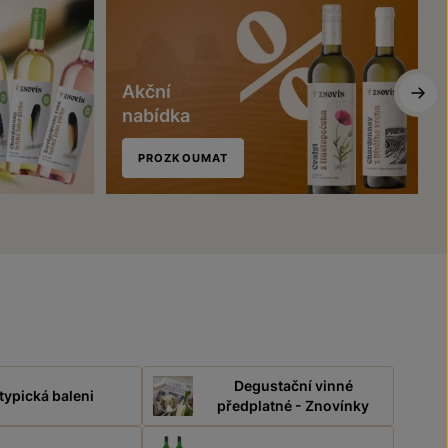
Akční
nabídka
PROZKOUMAT
Degustační vinné
typická baleni
předplatné - Znovínky