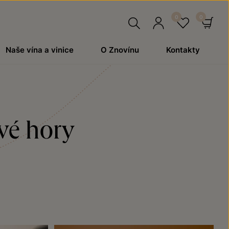
Hledat
Přihlásit
Oblíben
Ko
Naše vína a vinice
O Znovínu
Kontakty
se
vé hory