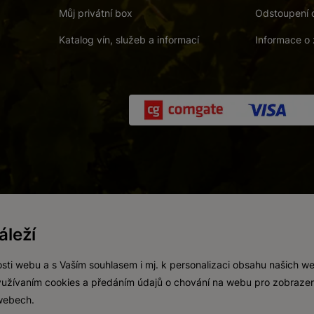
Můj privátní box
Odstoupení 
Katalog vín, služeb a informací
Informace o 
 a. s.
/
Vnitřní oznamovací systém (whistleblowing)
/
Prohlášení o přís
leží
Zákaz prodeje alkoholických nápojů osobám mladším 18 let.
Vytvořil
webProgress
sti webu a s Vaším souhlasem i mj. k personalizaci obsahu našich w
 využívaním cookies a předáním údajů o chování na webu pro zobrazen
 webech.