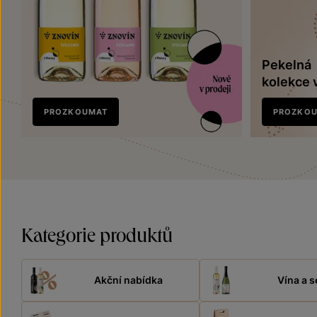
Pekelná
kolekce 
Nově
PROZKOUMAT
PROZKO
v prodeji
Kategorie produktů
Akční nabídka
Vína a s