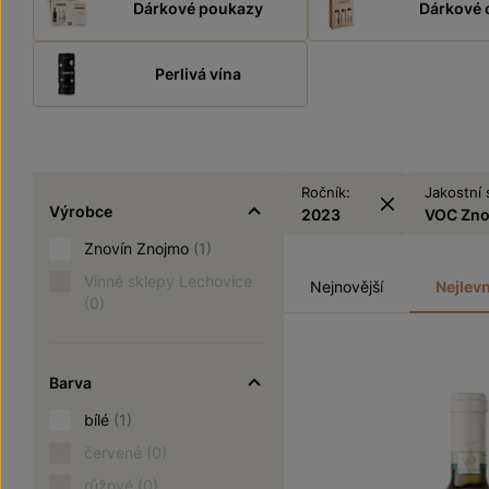
Dárkové poukazy
Dárkové 
Perlivá vína
Ročník:
Jakostní 
Výrobce
2023
VOC Zn
Znovín Znojmo
(1)
Vinné sklepy Lechovice
Nejnovější
Nejlevn
(0)
Barva
bílé
(1)
červené
(0)
růžové
(0)