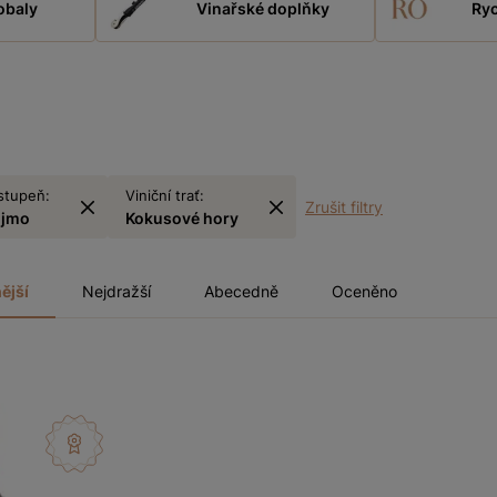
obaly
Vinařské doplňky
Ryc
stupeň:
Viniční trať:
Zrušit filtry
ojmo
Kokusové hory
ější
Nejdražší
Abecedně
Oceněno