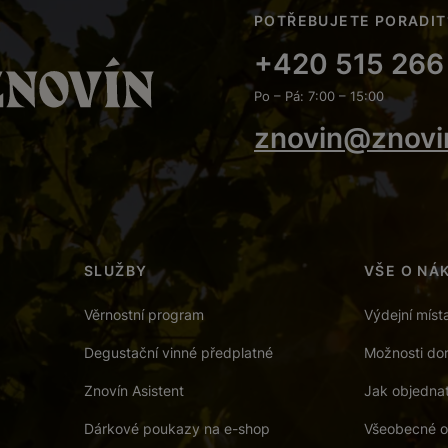
POTŘEBUJETE PORADIT
+420 515 266
Po – Pá: 7:00 – 15:00
znovin@znovi
SLUŽBY
VŠE O NÁ
Věrnostní program
Výdejní míst
Degustační vinné předplatné
Možnosti dor
Znovín Asistent
Jak objedna
Dárkové poukazy na e-shop
Všeobecné o