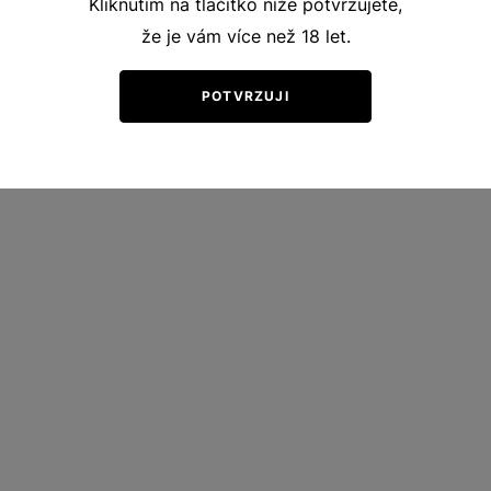
Kliknutím na tlačítko níže potvrzujete,
že je vám více než 18 let.
POTVRZUJI