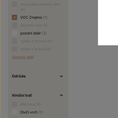
moravské zemské víno
(0)
VOC Znojmo
(1)
jakostní víno
(0)
pozdní sběr
(2)
výběr z hroznů
(0)
výběr z bobulí
(0)
Zobrazit další
Odrůda
Viniční trať
Bílá hora
(0)
Dívčí vrch
(1)