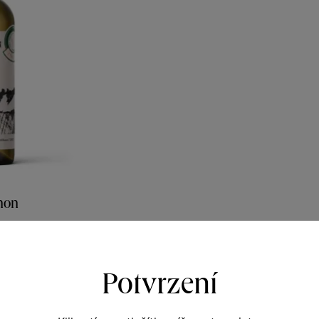
non
y vinicemi
o 2023
323
Potvrzení
Kč