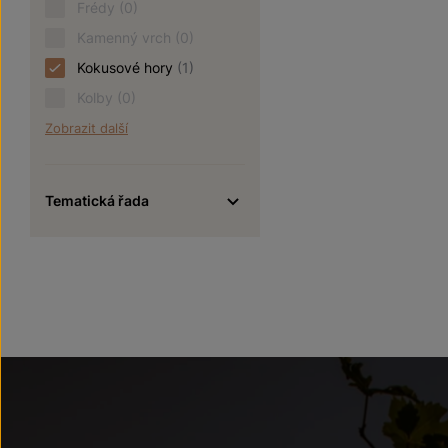
Frédy
(0)
Kamenný vrch
(0)
Kokusové hory
(1)
Kolby
(0)
Zobrazit další
Tematická řada