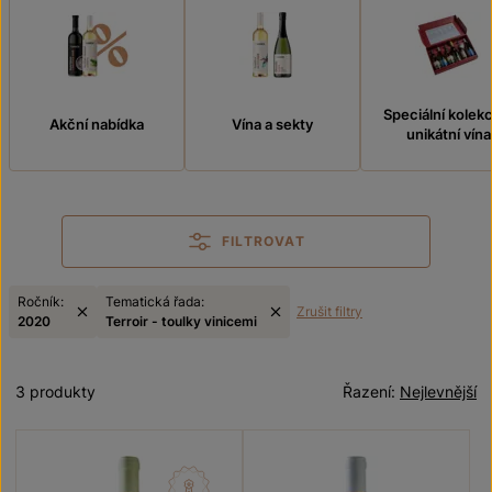
Speciální kolek
Akční nabídka
Vína a sekty
unikátní vína
FILTROVAT
Ročník:
Tematická řada:
Zrušit filtry
2020
Terroir - toulky vinicemi
3 produkty
Řazení:
Nejlevnější