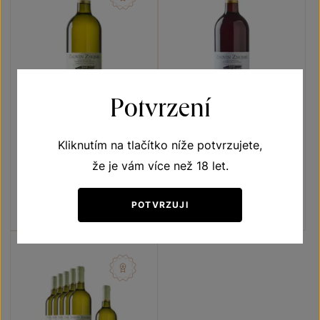
Potvrzení
Kliknutím na tlačítko níže potvrzujete,
Muškát Ottonel
Rulandské modré
že je vám více než 18 let.
Terroir - toulky vinicemi
Terroir - toulky vinicemi
moravské zemské víno 2020
moravské zemské víno 2020
Šarže 0380
Šarže 0425
POTVRZUJI
120
Kč
140
Kč