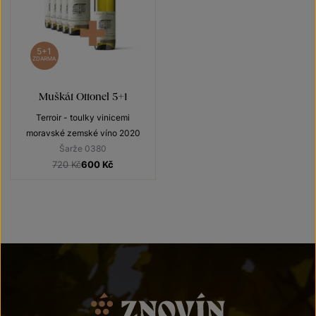
5+1
ZDARMA
Muškát Ottonel 5+1
Terroir - toulky vinicemi
moravské zemské víno 2020
Šarže 0380
720 Kč
600
Kč