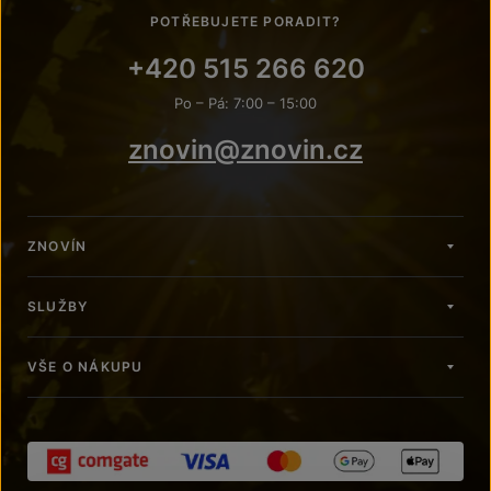
POTŘEBUJETE PORADIT?
+420 515 266 620
Po – Pá: 7:00 – 15:00
znovin@znovin.cz
ZNOVÍN
SLUŽBY
VŠE O NÁKUPU