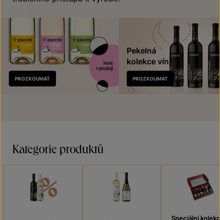
Pekelná
kolekce vín
Nově
PROZKOUMAT
PROZKOUMAT
v prodeji
Kategorie produktů
Speciální kolek