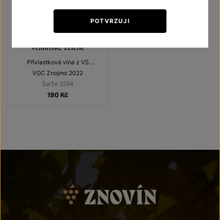
POTVRZUJI
Veltlínské zelené
Přívlastková vína z VS
Lechovice
VOC Znojmo 2022
Šarže 2294
190
Kč