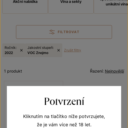
Akční nabídka
Vína a sekty
unikátní vína
FILTROVAT
Ročník:
Jakostní stupeň:
Zrušit filtry
2022
VOC Znojmo
1 produkt
Řazení:
Nejnovější
Potvrzení
Kliknutím na tlačítko níže potvrzujete,
že je vám více než 18 let.