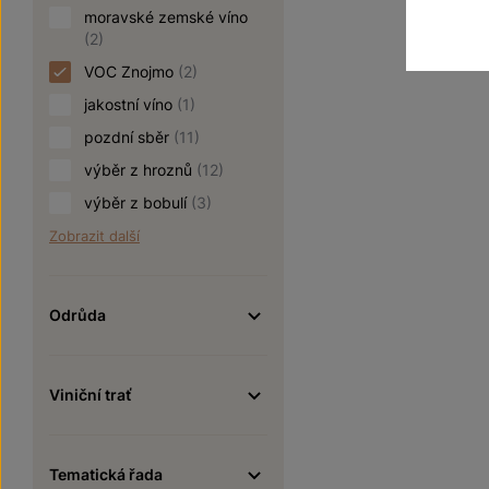
moravské zemské víno
(2)
VOC Znojmo
(2)
jakostní víno
(1)
pozdní sběr
(11)
výběr z hroznů
(12)
výběr z bobulí
(3)
Zobrazit další
Odrůda
Viniční trať
Tematická řada