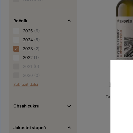
Ročník
2025
(6)
2024
(5)
2023
(2)
2022
(1)
2021
(0)
2020
(0)
Ryzlink r
Zobrazit další
Terroir - toulk
VOC Znojm
Obsah cukru
Šarže 3
190
Jakostní stupeň