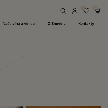
Hledat
Přihlásit
Oblíben
Ko
Naše vína a vinice
O Znovínu
Kontakty
se