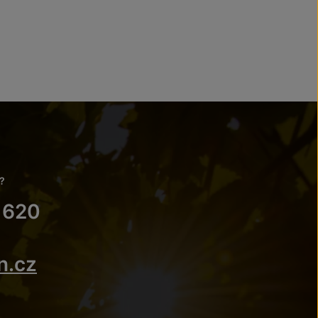
?
 620
n.cz