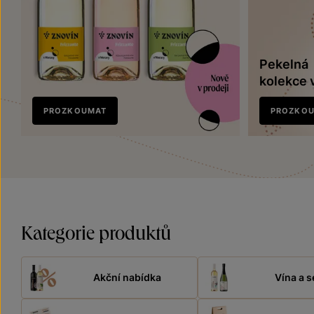
Pekelná
kolekce 
Nově
PROZKOUMAT
PROZKO
v prodeji
Kategorie produktů
Akční nabídka
Vína a s