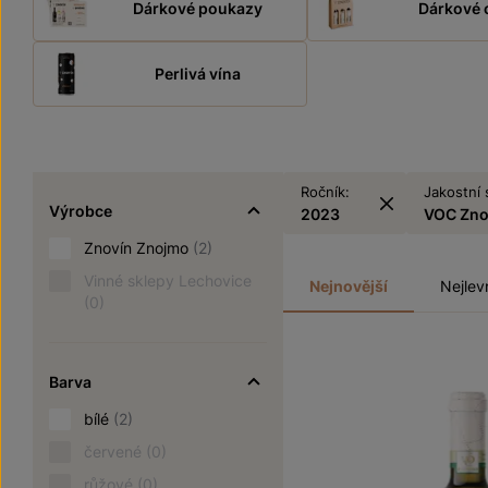
Dárkové poukazy
Dárkové 
Perlivá vína
Ročník:
Jakostní 
Výrobce
2023
VOC Zn
Znovín Znojmo
(2)
Vinné sklepy Lechovice
Nejnovější
Nejlev
(0)
Barva
bílé
(2)
červené
(0)
růžové
(0)