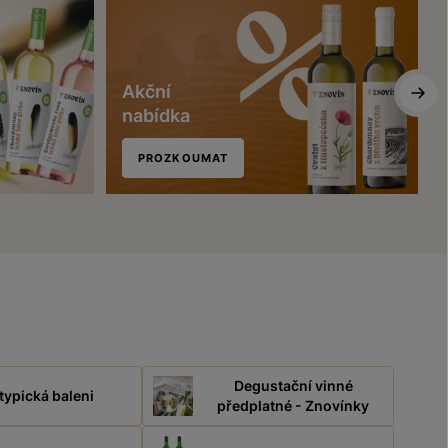
Akční
nabídka
PROZKOUMAT
Degustační vinné
typická baleni
předplatné - Znovínky