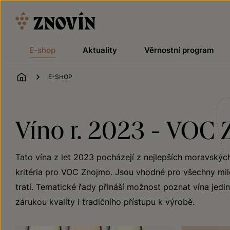
Přeskočit na obsah
E-shop
Aktuality
Věrnostní program
ÚVOD
E-SHOP
Víno r. 2023 - VOC
Tato vína z let 2023 pocházejí z nejlepších moravských 
kritéria pro VOC Znojmo. Jsou vhodné pro všechny milo
tratí. Tematické řady přináší možnost poznat vína jedin
zárukou kvality i tradičního přístupu k výrobě.