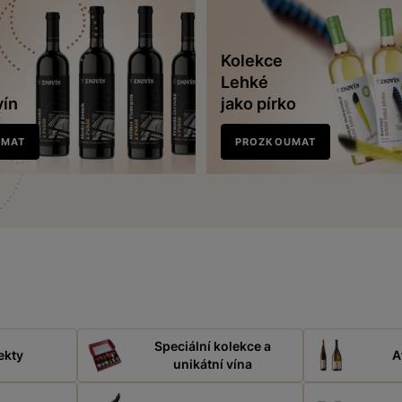
Kolekce
Lehké
vín
jako pírko
UMAT
PROZKOUMAT
Speciální kolekce a
ekty
A
unikátní vína