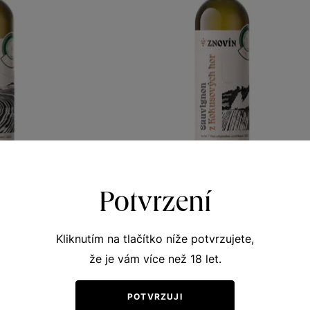
Potvrzení
ýnský
Sauvignon
y vinicemi
Terroir - toulky vinicemi
Kliknutím na tlačítko níže potvrzujete,
o 2023
VOC Znojmo 2023
321
Šarže 3323
že je vám více než 18 let.
190
Kč
Kč
POTVRZUJI