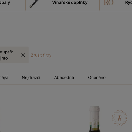
obaly
Vinařské doplňky
Ryc
stupeň:
Zrušit filtry
ojmo
nější
Nejdražší
Abecedně
Oceněno