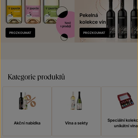
Pekelná
kolekce vín
Nově
PROZKOUMAT
PROZKOUMAT
v prodeji
Kategorie produktů
Speciální kolek
Akční nabídka
Vína a sekty
unikátní vína