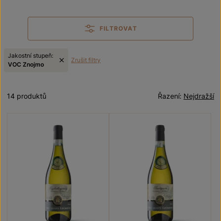
FILTROVAT
Jakostní stupeň:
Zrušit filtry
VOC Znojmo
14 produktů
Řazení:
Nejdražší