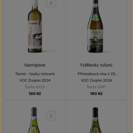
Sauvignon
Veltlínské zelené
Terroir - toulky vinicemi
Přívlastková vína z VS
Lechovice
VOC Znojmo 2024
VOC Znojmo 2024
Šarže 4323
Šarže 2497
190
Kč
190
Kč