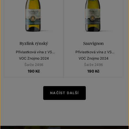
Ryzlink rýnský
Sauvignon
Přívlastková vína z VS
Přívlastková vína z VS
Lechovice
Lechovice
VOC Znojmo 2024
VOC Znojmo 2024
Šarže 2498
Šarže 2496
190
Kč
190
Kč
NAČÍST DALŠÍ