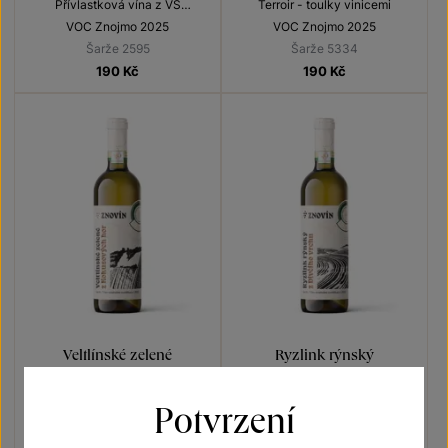
Přívlastková vína z VS
Terroir - toulky vinicemi
Lechovice
VOC Znojmo 2025
VOC Znojmo 2025
Šarže 2595
Šarže 5334
190
Kč
190
Kč
Veltlínské zelené
Ryzlink rýnský
Terroir - toulky vinicemi
Terroir - toulky vinicemi
Potvrzení
VOC Znojmo 2025
VOC Znojmo 2025
Šarže 5337
Šarže 5339