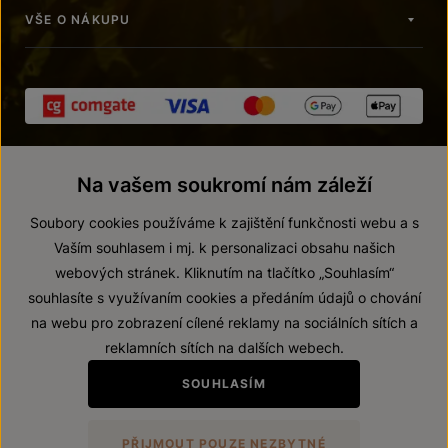
VŠE O NÁKUPU
Na vašem soukromí nám záleží
Soubory cookies používáme k zajištění funkčnosti webu a s
Vaším souhlasem i mj. k personalizaci obsahu našich
webových stránek. Kliknutím na tlačítko „Souhlasím“
© 2026 ZNOVÍN ZNOJMO, a. s.
souhlasíte s využívaním cookies a předáním údajů o chování
Vnitřní oznamovací systém (whistleblowing)
na webu pro zobrazení cílené reklamy na sociálních sítích a
Prohlášení o přístupnosti
reklamních sítích na dalších webech.
Upravit nastavení
SOUHLASÍM
Zákaz prodeje alkoholických nápojů osobám mladším 18 let.
PŘIJMOUT POUZE NEZBYTNÉ