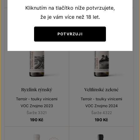
190
Kč
190
Kč
Kliknutím na tlačítko níže potvrzujete,
že je vám více než 18 let.
POTVRZUJI
Ryzlink rýnský
Veltlínské zelené
Terroir - toulky vinicemi
Terroir - toulky vinicemi
VOC Znojmo 2023
VOC Znojmo 2024
Šarže 3321
Šarže 4322
190
Kč
190
Kč