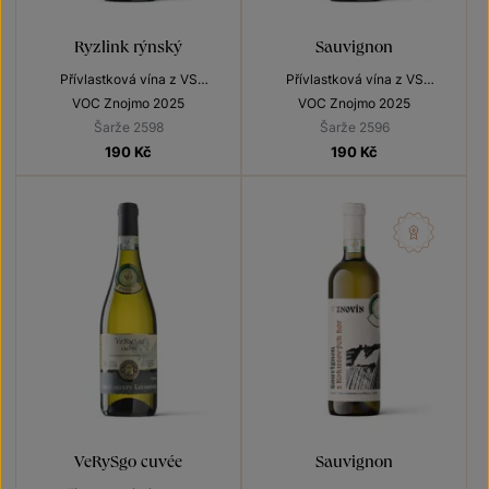
Ryzlink rýnský
Sauvignon
Přívlastková vína z VS
Přívlastková vína z VS
Lechovice
Lechovice
VOC Znojmo 2025
VOC Znojmo 2025
Šarže 2598
Šarže 2596
190
Kč
190
Kč
VeRySgo cuvée
Sauvignon