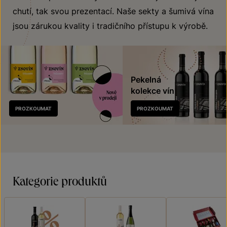
chutí, tak svou prezentací. Naše sekty a šumivá vína
jsou zárukou kvality i tradičního přístupu k výrobě.
Pekelná
kolekce vín
Nově
PROZKOUMAT
PROZKOUMAT
v prodeji
Kategorie produktů