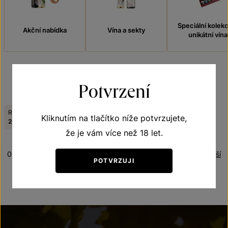
Speciální kolek
Akční nabídka
Vína a sekty
unikátní vína
Potvrzení
FILTROVAT
Ročník:
Tematická řada:
Kliknutím na tlačítko níže potvrzujete,
Zrušit filtry
2006
Sekty
že je vám více než 18 let.
0 produktů
Řazení:
Nejnovější
POTVRZUJI