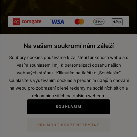
Na vašem soukromí nám záleží
Soubory cookies používáme k zajištění funkčnosti webu a s
Vaším souhlasem i mj. k personalizaci obsahu našich
webových stránek. Kliknutím na tlačítko „Souhlasím“
© 2026 ZNOVÍN ZNOJMO, a. s.
souhlasíte s využívaním cookies a předáním údajů o chování
Vnitřní oznamovací systém (whistleblowing)
na webu pro zobrazení cílené reklamy na sociálních sítích a
Prohlášení o přístupnosti
reklamních sítích na dalších webech.
Upravit nastavení
SOUHLASÍM
Zákaz prodeje alkoholických nápojů osobám mladším 18 let.
PŘIJMOUT POUZE NEZBYTNÉ
Vytvořil
webProgress