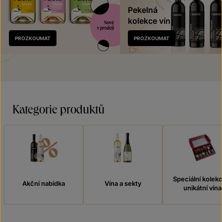
Pekelná
kolekce vín
Nově
PROZKOUMAT
PROZKOUMAT
v prodeji
Kategorie produktů
Speciální kolek
Akční nabídka
Vína a sekty
unikátní vína