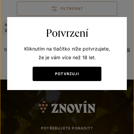
FILTROVAT
Ročník:
Zrušit filtry
Potvrzení
2009
Kliknutím na tlačítko níže potvrzujete,
0 produktů
Řazení:
Nejdražší
že je vám více než 18 let.
POTVRZUJI
POTŘEBUJETE PORADIT?