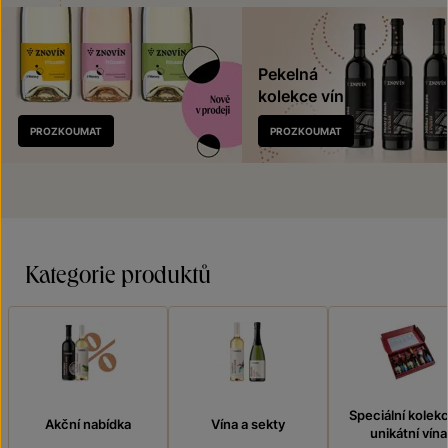
Pekelná
kolekce vín
Nově
PROZKOUMAT
PROZKOUMAT
v prodeji
Kategorie produktů
Speciální kolek
Akční nabídka
Vína a sekty
unikátní vína