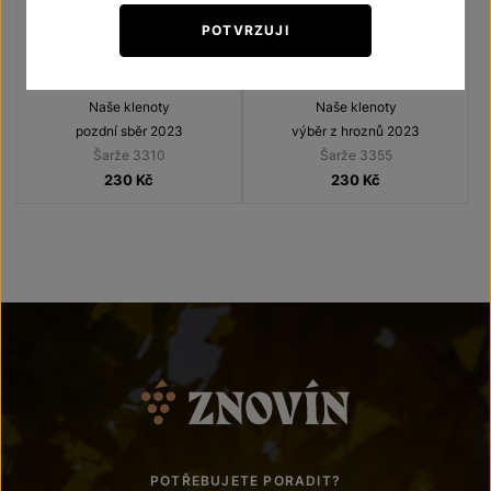
POTVRZUJI
Müller Thurgau
Tramín červený
Naše klenoty
Naše klenoty
pozdní sběr 2023
výběr z hroznů 2023
Šarže 3310
Šarže 3355
230
Kč
230
Kč
POTŘEBUJETE PORADIT?