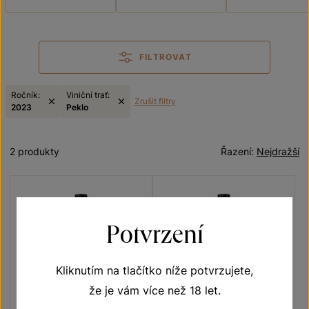
FILTROVAT
Ročník:
Viniční trať:
Zrušit filtry
2023
Peklo
2 produkty
Řazení:
Nejdražší
Potvrzení
Kliknutím na tlačítko níže potvrzujete,
že je vám více než 18 let.