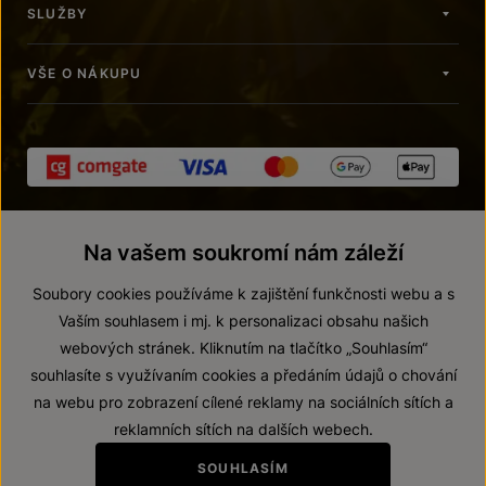
SLUŽBY
VŠE O NÁKUPU
Na vašem soukromí nám záleží
Soubory cookies používáme k zajištění funkčnosti webu a s
Vaším souhlasem i mj. k personalizaci obsahu našich
webových stránek. Kliknutím na tlačítko „Souhlasím“
© 2026 ZNOVÍN ZNOJMO, a. s.
souhlasíte s využívaním cookies a předáním údajů o chování
Vnitřní oznamovací systém (whistleblowing)
na webu pro zobrazení cílené reklamy na sociálních sítích a
Prohlášení o přístupnosti
reklamních sítích na dalších webech.
Upravit nastavení
SOUHLASÍM