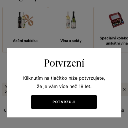
Speciální kolek
Akční nabídka
Vína a sekty
unikátní vína
Potvrzení
FILTROVAT
Kliknutím na tlačítko níže potvrzujete,
že je vám více než 18 let.
Ročník:
Jakostní stupeň:
Tematická řada:
2023
VOC Znojmo
Přívlastková vína z VS Lechovice
POTVRZUJI
0 produktů
Řazení:
Nejlevnější