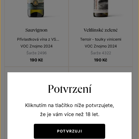
Sauvignon
Veltlínské zelené
Přívlastková vína z VS
Terroir - toulky vinicemi
Lechovice
VOC Znojmo 2024
VOC Znojmo 2024
Šarže 2496
Šarže 4322
190
Kč
190
Kč
Potvrzení
Kliknutím na tlačítko níže potvrzujete,
že je vám více než 18 let.
POTVRZUJI