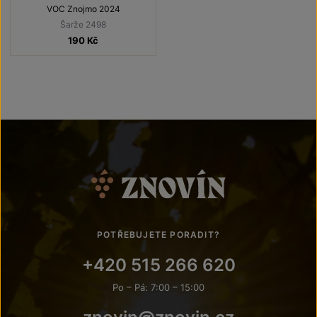
Lechovice
VOC Znojmo 2024
Šarže 2498
190
Kč
POTŘEBUJETE PORADIT?
+420 515 266 620
Po – Pá: 7:00 – 15:00