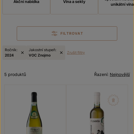
Akční nabídka
Vína a sekty
unikátní vína
FILTROVAT
Ročník:
Jakostní stupeň:
Zrušit filtry
2024
VOC Znojmo
5 produktů
Řazení:
Nejnovější