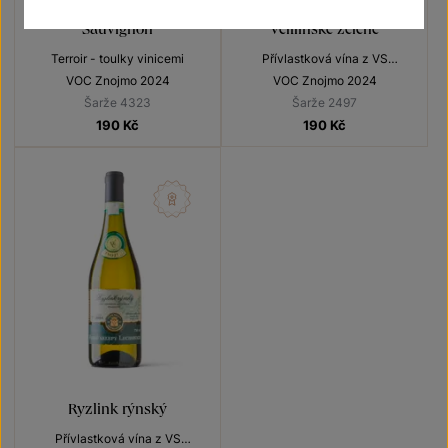
Sauvignon
Veltlínské zelené
Terroir - toulky vinicemi
Přívlastková vína z VS
Lechovice
VOC Znojmo 2024
VOC Znojmo 2024
Šarže 4323
Šarže 2497
190
Kč
190
Kč
Ryzlink rýnský
Přívlastková vína z VS