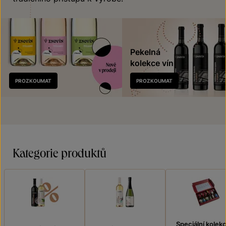
Pekelná
kolekce vín
Nově
PROZKOUMAT
PROZKOUMAT
v prodeji
Kategorie produktů
Speciální kolek