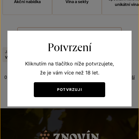
Akční nabídka
Vína a sekty
unikátní vína
FILTROVAT
Potvrzení
Jakostní stupeň:
Viniční trať:
Zrušit filtry
VOC Znojmo
U vinohradu
Kliknutím na tlačítko níže potvrzujete,
že je vám více než 18 let.
0 produktů
Řazení:
Nejlevnější
POTVRZUJI