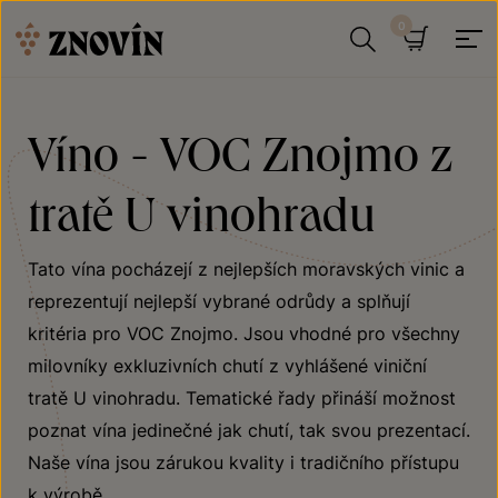
Přeskočit na obsah
Hledat
Košík
Víno - VOC Znojmo z
tratě U vinohradu
Tato vína pocházejí z nejlepších moravských vinic a
reprezentují nejlepší vybrané odrůdy a splňují
kritéria pro VOC Znojmo. Jsou vhodné pro všechny
milovníky exkluzivních chutí z vyhlášené viniční
tratě U vinohradu. Tematické řady přináší možnost
poznat vína jedinečné jak chutí, tak svou prezentací.
Naše vína jsou zárukou kvality i tradičního přístupu
k výrobě.