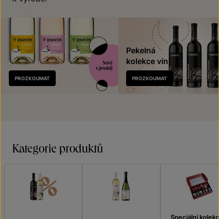
Pekelná
kolekce vín
Nově
PROZKOUMAT
PROZKOUMAT
v prodeji
Kategorie produktů
Speciální kolek