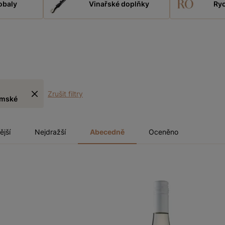
obaly
Vinařské doplňky
Ryc
Zrušit filtry
emské
ější
Nejdražší
Abecedně
Oceněno