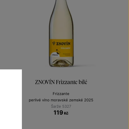
ZNOVÍN Frizzante bílé
Frizzante
perlivé víno moravské zemské 2025
Šarže 5327
119
Kč