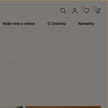
Hledat
Přihlásit
Oblíben
Ko
Naše vína a vinice
O Znovínu
Kontakty
se