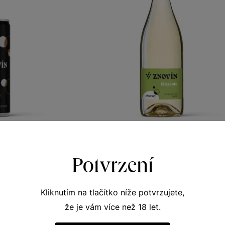
Znovín
ZNOVÍN Frizzante bílé
Potvrzení
ína
Frizzante
avské zemské
perlivé víno moravské zemské 2025
313
Šarže 5326
Kliknutím na tlačítko níže potvrzujete,
0
119
Kč
Kč
že je vám více než 18 let.