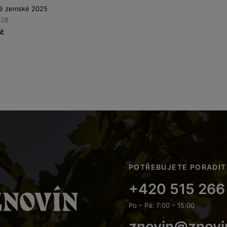
ké zemské 2025
328
č
POTŘEBUJETE PORADIT
+420 515 266
Po – Pá: 7:00 – 15:00
znovin@znovi