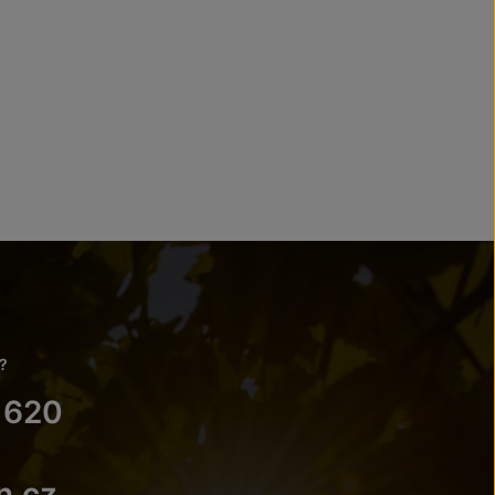
?
 620
n.cz