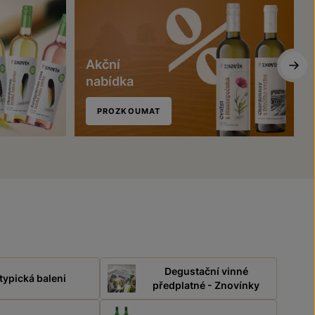
Akční
nabídka
PROZKOUMAT
Degustační vinné
typická baleni
předplatné - Znovínky