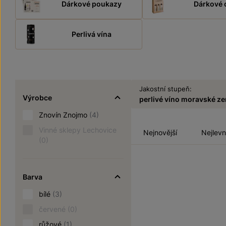
Dárkové poukazy
Dárkové 
Perlivá vína
Jakostní stupeň:
Výrobce
perlivé víno moravské z
Znovín Znojmo
(4)
Vinné sklepy Lechovice
Nejnovější
Nejlevn
(0)
Barva
bílé
(3)
červené
(0)
růžové
(1)