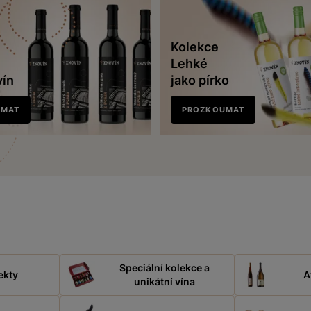
Kolekce
Lehké
vín
jako pírko
UMAT
PROZKOUMAT
Speciální kolekce a
ekty
A
unikátní vína