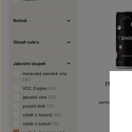
Ročník
Obsah cukru
Jakostní stupeň
moravské zemské víno
(35)
Plechovka 
VOC Znojmo
(14)
Perlivá v
jakostní víno
(33)
perlivé víno mor
pozdní sběr
(75)
Šarže 5
39,9
výběr z hroznů
(42)
výběr z bobulí
(10)