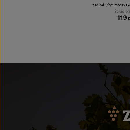
perlivé víno moravs
Šarže 5
119
K