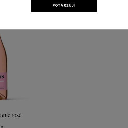
POTVRZUJI
ante rosé
te