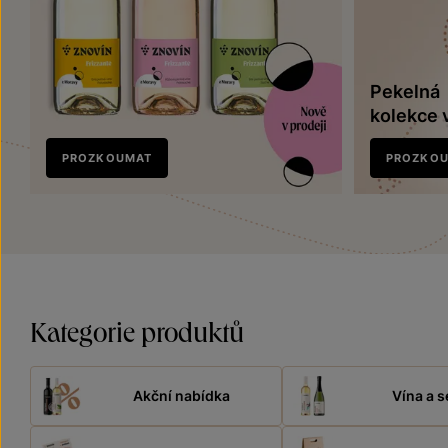
Pekelná
kolekce 
Nově
PROZKOUMAT
PROZKO
v prodeji
Kategorie produktů
Akční nabídka
Vína a s