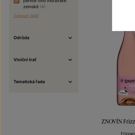
perlivé víno moravské
zemské
(4)
Zobrazit další
Odrůda
Viniční trať
Tematická řada
ZNOVÍN Frizz
Frizzan