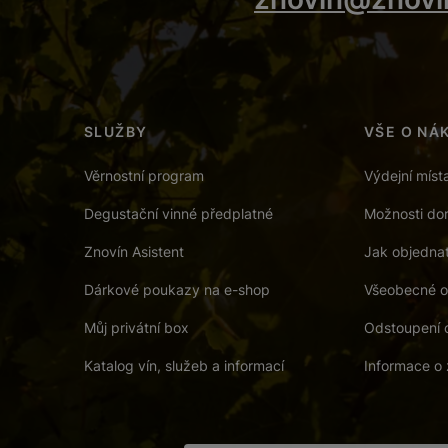
SLUŽBY
VŠE O NÁ
Věrnostní program
Výdejní míst
Degustační vinné předplatné
Možnosti dor
Znovín Asistent
Jak objedna
Dárkové poukazy na e-shop
Všeobecné o
Můj privátní box
Odstoupení 
Katalog vín, služeb a informací
Informace o 