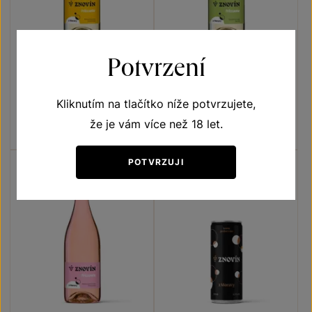
Potvrzení
ZNOVÍN Frizzante bílé
ZNOVÍN Frizzante bílé
Frizzante
Frizzante
Kliknutím na tlačítko níže potvrzujete,
perlivé víno moravské zemské
perlivé víno moravské zemské
2025
2025
Šarže 5327
Šarže 5326
že je vám více než 18 let.
119
Kč
119
Kč
POTVRZUJI