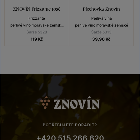
ZNOVÍN Frizzante rosé
Plechovka Znovín
Frizzante
Perlivá vína
perlivé víno moravské zemské
perlivé víno moravské zemské
2025
Šarže 5328
Šarže 5313
119
Kč
39,90
Kč
POTŘEBUJETE PORADIT?
+420 515 266 620