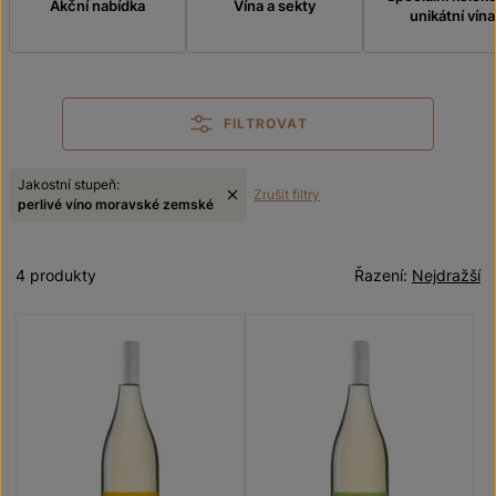
Akční nabídka
Vína a sekty
unikátní vína
FILTROVAT
Jakostní stupeň:
Zrušit filtry
perlivé víno moravské zemské
4 produkty
Řazení:
Nejdražší