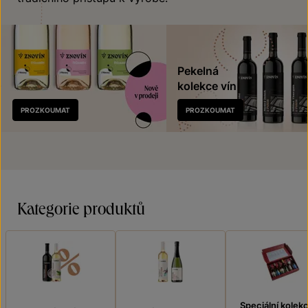
Pekelná
kolekce vín
Nově
PROZKOUMAT
PROZKOUMAT
v prodeji
Kategorie produktů
Speciální kolek